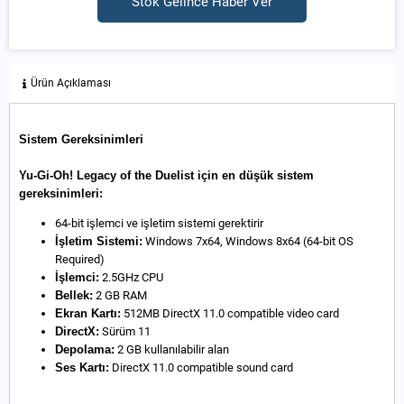
Stok Gelince Haber Ver
Ürün Açıklaması
Sistem Gereksinimleri
Yu-Gi-Oh! Legacy of the Duelist için en düşük sistem
gereksinimleri:
64-bit işlemci ve işletim sistemi gerektirir
İşletim Sistemi:
Windows 7x64, Windows 8x64 (64-bit OS
Required)
İşlemci:
2.5GHz CPU
Bellek:
2 GB RAM
Ekran Kartı:
512MB DirectX 11.0 compatible video card
DirectX:
Sürüm 11
Depolama:
2 GB kullanılabilir alan
Ses Kartı:
DirectX 11.0 compatible sound card