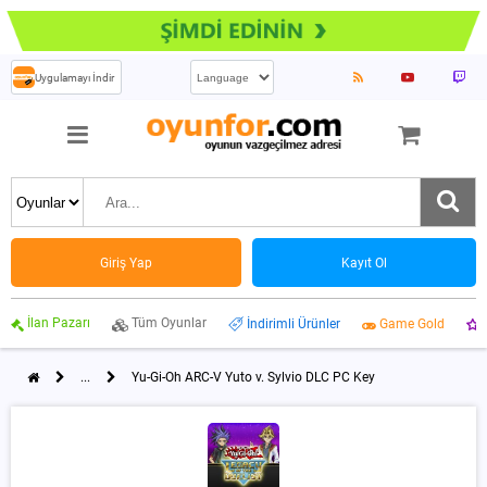
Uygulamayı İndir
Giriş Yap
Kayıt Ol
İlan Pazarı
Tüm Oyunlar
İndirimli Ürünler
Game Gold
...
Yu-Gi-Oh ARC-V Yuto v. Sylvio DLC PC Key