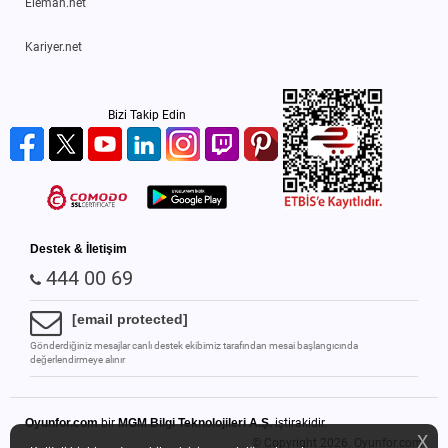
Eleman.net
Kariyer.net
Bizi Takip Edin
Destek & İletişim
444 00 69
[email protected]
Gönderdiğiniz mesajlar canlı destek ekibimiz tarafından mesai başlangıcında
değerlendirmeye alınır
Oyunfor.com
bir
MGM Bilgi Teknolojileri A.Ş.
iştirakidir.
X
© Copyright 2026.
Oyunfor.com