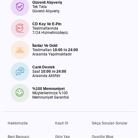
Güvenli Alışveriş
Tek Tıkla
Güvenli Alışveriş
CD Key Ve E-Pin
Teslimatlarında
7/24 Hizmetinizdeyiz.
İlanlar Ve Gold
Teslimatları
10:00
ile
24:00
Arasında Yapılmaktadır
Canlı Destek
Saat
10:00
ile
24:00
Arasında Aktifdir
%100 Memnuniyet
Müşterilerimize %100
Memnuniyet Garantisi
Hakkımızda
Kayıt Ol
Sıkça Sorulan Sorular
Bayi Başvuru
Giriş Yap
Oyunfor Blog