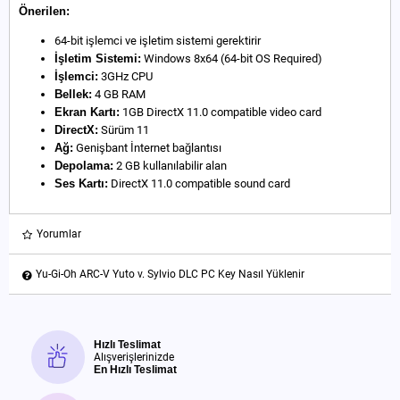
Önerilen:
64-bit işlemci ve işletim sistemi gerektirir
İşletim Sistemi:
Windows 8x64 (64-bit OS Required)
İşlemci:
3GHz CPU
Bellek:
4 GB RAM
Ekran Kartı:
1GB DirectX 11.0 compatible video card
DirectX:
Sürüm 11
Ağ:
Genişbant İnternet bağlantısı
Depolama:
2 GB kullanılabilir alan
Ses Kartı:
DirectX 11.0 compatible sound card
Yorumlar
Yu-Gi-Oh ARC-V Yuto v. Sylvio DLC PC Key Nasıl Yüklenir
Hızlı Teslimat
Alışverişlerinizde
En Hızlı Teslimat