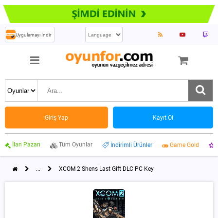
Uygulamayı İndir
Giriş Yap
Kayıt Ol
İlan Pazarı
Tüm Oyunlar
İndirimli Ürünler
Game Gold
...
XCOM 2 Shens Last Gift DLC PC Key