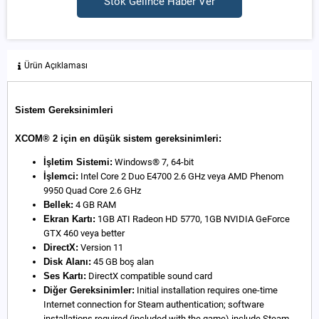
Stok Gelince Haber Ver
Ürün Açıklaması
Sistem Gereksinimleri
XCOM® 2 için en düşük sistem gereksinimleri:
İşletim Sistemi:
Windows® 7, 64-bit
İşlemci:
Intel Core 2 Duo E4700 2.6 GHz veya AMD Phenom
9950 Quad Core 2.6 GHz
Bellek:
4 GB RAM
Ekran Kartı:
1GB ATI Radeon HD 5770, 1GB NVIDIA GeForce
GTX 460 veya better
DirectX:
Version 11
Disk Alanı:
45 GB boş alan
Ses Kartı:
DirectX compatible sound card
Diğer Gereksinimler:
Initial installation requires one-time
Internet connection for Steam authentication; software
installations required (included with the game) include Steam