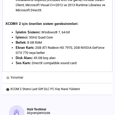
Client, Microsoft Visual C++2012 ve 2013 Runtime Libraries ve
Microsoft DirectX.
XCOM® 2 için önerilen sistem gereksinimleri:
İşletim Sistemi:
Windows® 7, 64-bit
İşlemci:
3GHz Quad Core
Bellek:
8 GB RAM
Ekran Kartı:
2GB ATI Radeon HD 7970, 2GB NVIDIA GeForce
GTX 770 veya better
Disk Alanı:
45 GB boş alan
Ses Kartı:
DirectX compatible sound card
Yorumlar
XCOM 2 Shens Last Gift DLC PC Key Nasıl Yüklenir
Hızlı Teslimat
Alışverişlerinizde