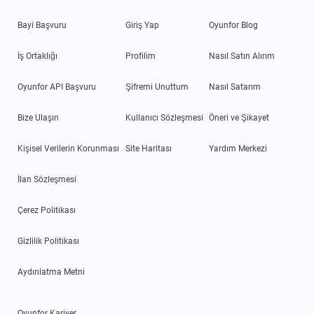
Bayi Başvuru
Giriş Yap
Oyunfor Blog
İş Ortaklığı
Profilim
Nasıl Satın Alırım
Oyunfor API Başvuru
Şifremi Unuttum
Nasıl Satarım
Bize Ulaşın
Kullanıcı Sözleşmesi
Öneri ve Şikayet
Kişisel Verilerin Korunması
Site Haritası
Yardım Merkezi
İlan Sözleşmesi
Çerez Politikası
Gizlilik Politikası
Aydınlatma Metni
Oyunfor Kariyer