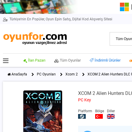
Türkiye'nin En Popüler, Oyun Epin Satış, Dijital Kod Alışveriş Sitesi
İlan Pazarı
Tüm Oyunlar
İndirimli Ürünler
AnaSayfa
PC Oyunları
Xcom 2
XCOM 2 Alien Hunters DLC 
XCOM 2 Alien Hunters DL
PC Key
Platform
Bölge
Diller