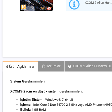
XCOM 2 Alien Hunt
Yorumlar
XCOM 2 Alien Hunters DLC
Ürün Açıklaması
Sistem Gereksinimleri
XCOM® 2 için en düşük sistem gereksinimleri:
İşletim Sistemi:
Windows® 7, 64-bit
İşlemci:
Intel Core 2 Duo E4700 2.6 GHz veya AMD Phenom 9950
Bellek:
4 GB RAM