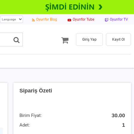
Oyunfor Blog
Oyunfor Tube
Oyunfor TV
Giriş Yap
Kayıt Ol
Sipariş Özeti
30.00
Birim Fiyat:
1
Adet: