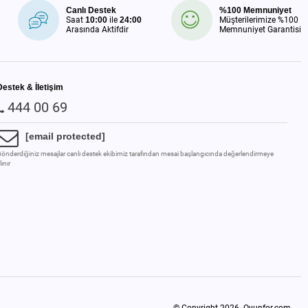
Canlı Destek
%100 Memnuniyet
Saat
10:00
ile
24:00
Müşterilerimize %100
Arasında Aktifdir
Memnuniyet Garantisi
Destek & İletişim
444 00 69
[email protected]
önderdiğiniz mesajlar canlı destek ekibimiz tarafından mesai başlangıcında değerlendirmeye
lınır