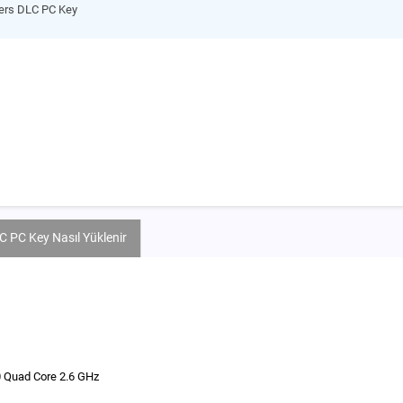
ers DLC PC Key
 PC Key Nasıl Yüklenir
 Quad Core 2.6 GHz