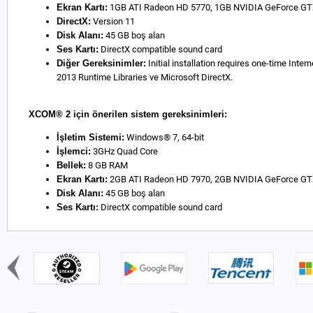
Ekran Kartı:
1GB ATI Radeon HD 5770, 1GB NVIDIA GeForce GTX
DirectX:
Version 11
Disk Alanı:
45 GB boş alan
Ses Kartı:
DirectX compatible sound card
Diğer Gereksinimler:
Initial installation requires one-time Int
2013 Runtime Libraries ve Microsoft DirectX.
XCOM® 2 için önerilen sistem gereksinimleri:
İşletim Sistemi:
Windows® 7, 64-bit
İşlemci:
3GHz Quad Core
Bellek:
8 GB RAM
Ekran Kartı:
2GB ATI Radeon HD 7970, 2GB NVIDIA GeForce GTX
Disk Alanı:
45 GB boş alan
Ses Kartı:
DirectX compatible sound card