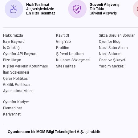
Hızlı Teslimat
Güvenli Alışveriş
Alışverişlerinizde
Tek Tıkla
En Hızlı Teslimat
Güvenli Alışveriş
Hakkımızda
Kayıt Ol
Sıkça Sorulan Sorular
Bayi Başvuru
Giriş Yap
Oyunfor Blog
İş Ortaklığı
Profilim
Nasıl Satın Alırım
Oyunfor API Başvuru
Şifremi Unuttum
Nasıl Satarım
Bize Ulaşın
Kullanıcı Sözleşmesi
Öneri ve Şikayet
Kişisel Verilerin Korunması
Site Haritası
Yardım Merkezi
İlan Sözleşmesi
Çerez Politikası
Gizlilik Politikası
Aydınlatma Metni
Oyunfor Kariyer
Eleman.net
Kariyer.net
Oyunfor.com
bir
MGM Bilgi Teknolojileri A.Ş.
iştirakidir.