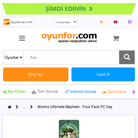
Uygulamayı İndir
Giriş Yap
Kayıt Ol
İlan Pazarı
Tüm Oyunlar
İndirimli Ürünler
Game Gold
...
Worms Ultimate Mayhem - Four Pack PC Key