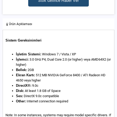
Stok Gelince Haber Ver
Ürün Açıklaması
Sistem Gereksinimleri
İşletim Sistemi:
Windows 7 / Vista / XP
İşlemci:
3.0 GHz P4, Dual Core 2.0 (or higher) veya AMD64X2 (or
higher)
Bellek:
2GB
Ekran Kartı:
512 MB NVIDIA GeForce 8400 / ATI Radeon HD
4650 veya higher
DirectX®:
9.0c
Disk:
At least 1.8 GB of Space
Ses:
DirectX 9.0c compatible
Other:
Internet connection required
Note: In some instances, systems may require model specific drivers. If