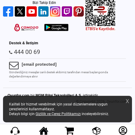
Bizi Takip Edin
Destek & İletişim
444 00 69
[email protected]
Gönderdiğiniz mesajlar canlı destek ekibimiz tarafından mesai başlangıcında
değerlendirmeye alınır
Oyunfor.com
bir
MGM Bilgi Teknolojileri A.Ş.
iştirakidir.
X
© Copyright 2026.
Oyunfor.com
Kaliteli bir hizmet verebilmek için yasal düzenlemelere uygun
çerezlerinizi kullanmaktayız.
Detaylı bilgi için
Gizlilik ve Çerez Politikamızı
inceleyebilirsiniz.