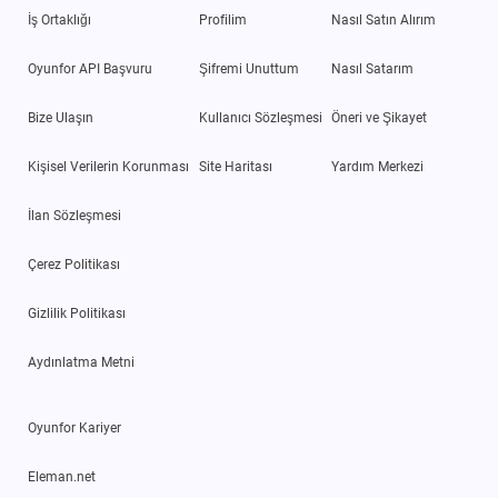
İş Ortaklığı
Profilim
Nasıl Satın Alırım
Oyunfor API Başvuru
Şifremi Unuttum
Nasıl Satarım
Bize Ulaşın
Kullanıcı Sözleşmesi
Öneri ve Şikayet
Kişisel Verilerin Korunması
Site Haritası
Yardım Merkezi
İlan Sözleşmesi
Çerez Politikası
Gizlilik Politikası
Aydınlatma Metni
Oyunfor Kariyer
Eleman.net