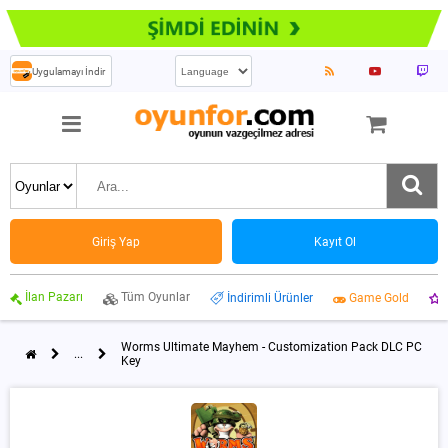
Uygulamayı İndir
Giriş Yap
Kayıt Ol
İlan Pazarı
Tüm Oyunlar
İndirimli Ürünler
Game Gold
Worms Ultimate Mayhem - Customization Pack DLC PC
...
Key