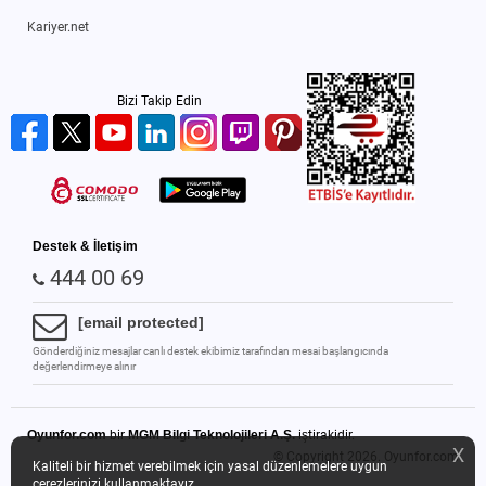
Kariyer.net
Bizi Takip Edin
Destek & İletişim
444 00 69
[email protected]
Gönderdiğiniz mesajlar canlı destek ekibimiz tarafından mesai başlangıcında
değerlendirmeye alınır
Oyunfor.com
bir
MGM Bilgi Teknolojileri A.Ş.
iştirakidir.
X
© Copyright 2026.
Oyunfor.com
Kaliteli bir hizmet verebilmek için yasal düzenlemelere uygun
çerezlerinizi kullanmaktayız.