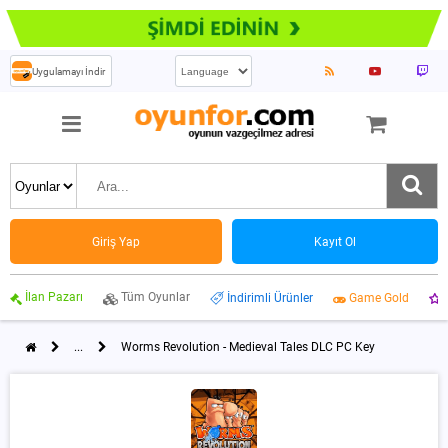
Uygulamayı İndir
Giriş Yap
Kayıt Ol
İlan Pazarı
Tüm Oyunlar
İndirimli Ürünler
Game Gold
...
Worms Revolution - Medieval Tales DLC PC Key