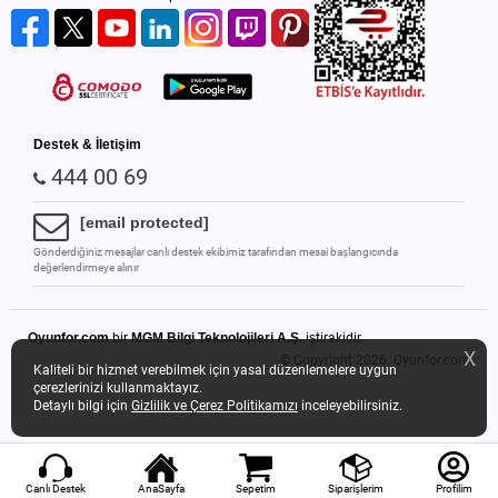
Destek & İletişim
444 00 69
[email protected]
Gönderdiğiniz mesajlar canlı destek ekibimiz tarafından mesai başlangıcında
değerlendirmeye alınır
Oyunfor.com
bir
MGM Bilgi Teknolojileri A.Ş.
iştirakidir.
X
© Copyright 2026.
Oyunfor.com
Kaliteli bir hizmet verebilmek için yasal düzenlemelere uygun
çerezlerinizi kullanmaktayız.
Detaylı bilgi için
Gizlilik ve Çerez Politikamızı
inceleyebilirsiniz.
Canlı Destek
AnaSayfa
Sepetim
Siparişlerim
Profilim