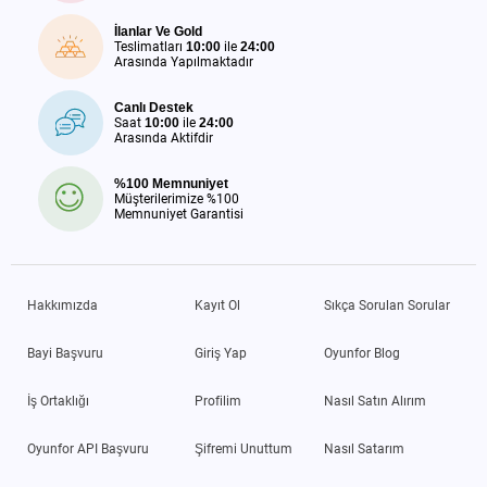
İlanlar Ve Gold
Teslimatları
10:00
ile
24:00
Arasında Yapılmaktadır
Canlı Destek
Saat
10:00
ile
24:00
Arasında Aktifdir
%100 Memnuniyet
Müşterilerimize %100
Memnuniyet Garantisi
Hakkımızda
Kayıt Ol
Sıkça Sorulan Sorular
Bayi Başvuru
Giriş Yap
Oyunfor Blog
İş Ortaklığı
Profilim
Nasıl Satın Alırım
Oyunfor API Başvuru
Şifremi Unuttum
Nasıl Satarım