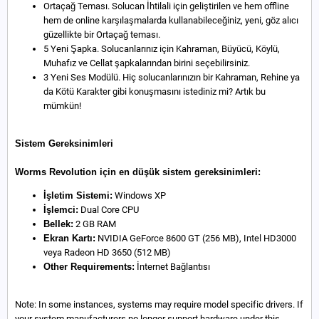
Ortaçağ Teması. Solucan İhtilali için geliştirilen ve hem offline
hem de online karşılaşmalarda kullanabileceğiniz, yeni, göz alıcı
güzellikte bir Ortaçağ teması.
5 Yeni Şapka. Solucanlarınız için Kahraman, Büyücü, Köylü,
Muhafız ve Cellat şapkalarından birini seçebilirsiniz.
3 Yeni Ses Modülü. Hiç solucanlarınızın bir Kahraman, Rehine ya
da Kötü Karakter gibi konuşmasını istediniz mi? Artık bu
mümkün!
Sistem Gereksinimleri
Worms Revolution için en düşük sistem gereksinimleri:
İşletim Sistemi:
Windows XP
İşlemci:
Dual Core CPU
Bellek:
2 GB RAM
Ekran Kartı:
NVIDIA GeForce 8600 GT (256 MB), Intel HD3000
veya Radeon HD 3650 (512 MB)
Other Requirements:
İnternet Bağlantısı
Note: In some instances, systems may require model specific drivers. If
your system manufacturers no longer support hardware under this