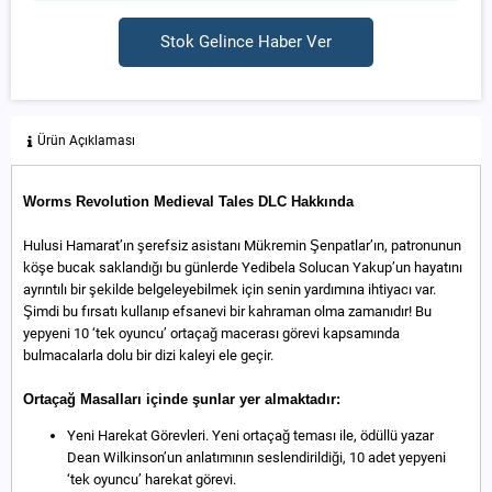
Stok Gelince Haber Ver
Ürün Açıklaması
Worms Revolution Medieval Tales DLC Hakkında
Hulusi Hamarat’ın şerefsiz asistanı Mükremin Şenpatlar’ın, patronunun
köşe bucak saklandığı bu günlerde Yedibela Solucan Yakup’un hayatını
ayrıntılı bir şekilde belgeleyebilmek için senin yardımına ihtiyacı var.
Şimdi bu fırsatı kullanıp efsanevi bir kahraman olma zamanıdır! Bu
yepyeni 10 ‘tek oyuncu’ ortaçağ macerası görevi kapsamında
bulmacalarla dolu bir dizi kaleyi ele geçir.
Ortaçağ Masalları içinde şunlar yer almaktadır:
Yeni Harekat Görevleri. Yeni ortaçağ teması ile, ödüllü yazar
Dean Wilkinson’un anlatımının seslendirildiği, 10 adet yepyeni
‘tek oyuncu’ harekat görevi.