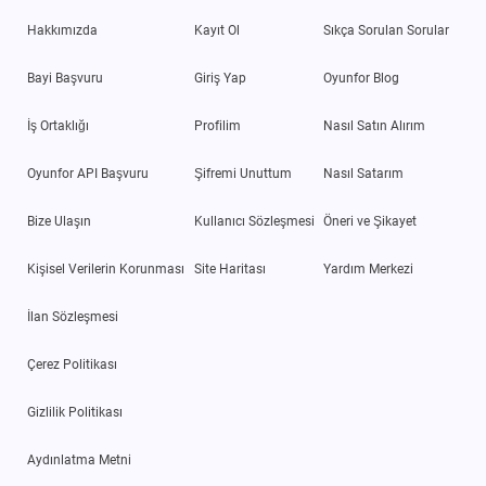
Hakkımızda
Kayıt Ol
Sıkça Sorulan Sorular
Bayi Başvuru
Giriş Yap
Oyunfor Blog
İş Ortaklığı
Profilim
Nasıl Satın Alırım
Oyunfor API Başvuru
Şifremi Unuttum
Nasıl Satarım
Bize Ulaşın
Kullanıcı Sözleşmesi
Öneri ve Şikayet
Kişisel Verilerin Korunması
Site Haritası
Yardım Merkezi
İlan Sözleşmesi
Çerez Politikası
Gizlilik Politikası
Aydınlatma Metni