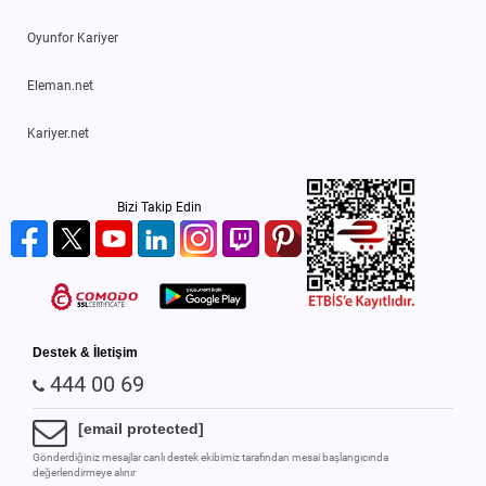
Oyunfor Kariyer
Eleman.net
Kariyer.net
Bizi Takip Edin
Destek & İletişim
444 00 69
[email protected]
Gönderdiğiniz mesajlar canlı destek ekibimiz tarafından mesai başlangıcında
değerlendirmeye alınır