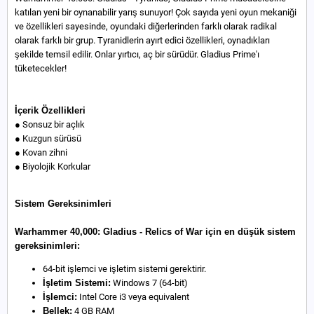
katılan yeni bir oynanabilir yarış sunuyor! Çok sayıda yeni oyun mekaniği
ve özellikleri sayesinde, oyundaki diğerlerinden farklı olarak radikal
olarak farklı bir grup. Tyranidlerin ayırt edici özellikleri, oynadıkları
şekilde temsil edilir. Onlar yırtıcı, aç bir sürüdür. Gladius Prime'ı
tüketecekler!
İçerik Özellikleri
● Sonsuz bir açlık
● Kuzgun sürüsü
● Kovan zihni
● Biyolojik Korkular
Sistem Gereksinimleri
Warhammer 40,000: Gladius - Relics of War için en düşük sistem
gereksinimleri:
64-bit işlemci ve işletim sistemi gerektirir.
İşletim Sistemi:
Windows 7 (64-bit)
İşlemci:
Intel Core i3 veya equivalent
Bellek:
4 GB RAM