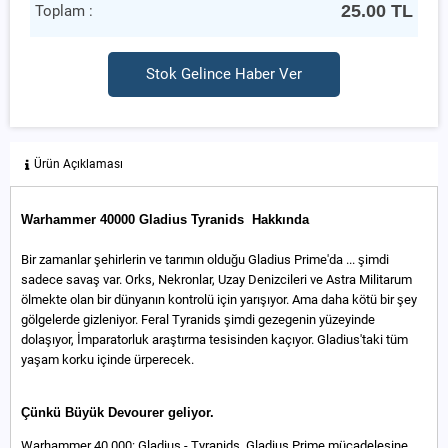
25.00
TL
Toplam :
Stok Gelince Haber Ver
Ürün Açıklaması
Warhammer 40000 Gladius Tyranids Hakkında
Bir zamanlar şehirlerin ve tarımın olduğu Gladius Prime'da ... şimdi
sadece savaş var. Orks, Nekronlar, Uzay Denizcileri ve Astra Militarum
ölmekte olan bir dünyanın kontrolü için yarışıyor. Ama daha kötü bir şey
gölgelerde gizleniyor. Feral Tyranids şimdi gezegenin yüzeyinde
dolaşıyor, İmparatorluk araştırma tesisinden kaçıyor. Gladius'taki tüm
yaşam korku içinde ürperecek.
Çünkü Büyük Devourer geliyor.
Warhammer 40.000: Gladius - Tyranids, Gladius Prime mücadelesine