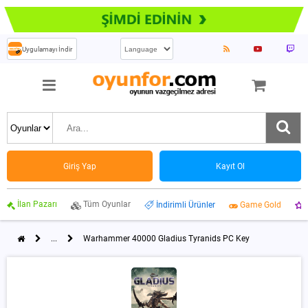
Uygulamayı İndir
Giriş Yap
Kayıt Ol
İlan Pazarı
Tüm Oyunlar
İndirimli Ürünler
Game Gold
...
Warhammer 40000 Gladius Tyranids PC Key