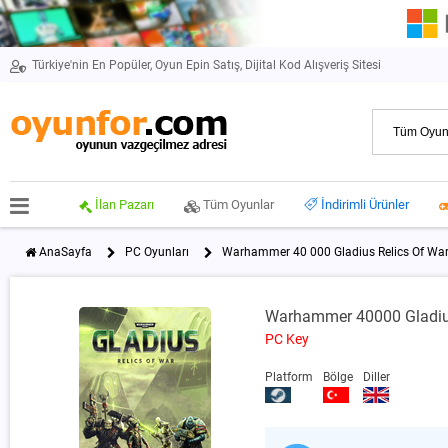
Türkiye'nin En Popüler, Oyun Epin Satış, Dijital Kod Alışveriş Sitesi
İlan Pazarı
Tüm Oyunlar
İndirimli Ürünler
AnaSayfa
PC Oyunları
Warhammer 40 000 Gladius Relics Of Wa
Warhammer 40000 Gladius
PC Key
Platform
Bölge
Diller