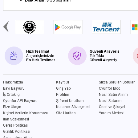
Disk Alanı:
8 GB boş alan
Hızlı Teslimat
Güvenli Alışveriş
Alışverişlerinizde
Tek Tıkla
En Hızlı Teslimat
Güvenli Alışveriş
Hakkımızda
Kayıt Ol
Sıkça Sorulan Sorular
Bayi Başvuru
Giriş Yap
Oyunfor Blog
İş Ortaklığı
Profilim
Nasıl Satın Alırım
Oyunfor API Başvuru
Şifremi Unuttum
Nasıl Satarım
Bize Ulaşın
Kullanıcı Sözleşmesi
Öneri ve Şikayet
Kişisel Verilerin Korunması
Site Haritası
Yardım Merkezi
İlan Sözleşmesi
Çerez Politikası
Gizlilik Politikası
Aydınlatma Metni