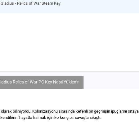
ladius - Relics of War Steam Key
ius Relics of War PC Key Nasıl Yüklenir
ı olarak biliniyordu. Kolonizasyonu sırasında kefenli bir geçmişin ipuçlarını orta
kendilerini hayatta kalmak için korkunç bir savaşta sıkıştı.