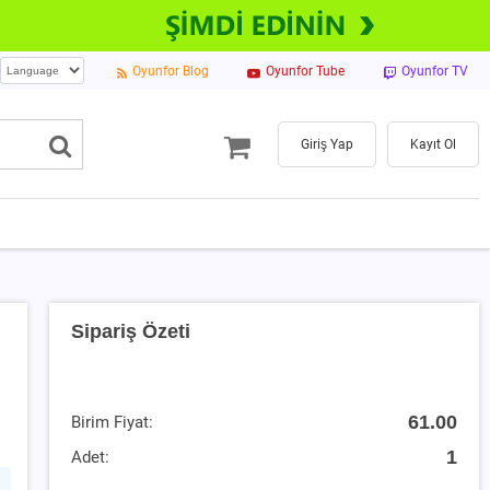
Oyunfor Blog
Oyunfor Tube
Oyunfor TV
Giriş Yap
Kayıt Ol
Sipariş Özeti
61.00
Birim Fiyat:
1
Adet: