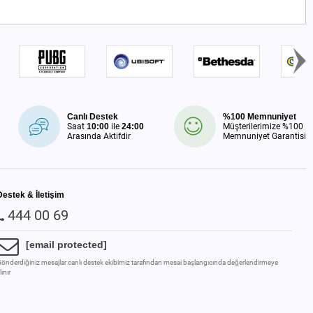
Canlı Destek
%100 Memnuniyet
Saat
10:00
ile
24:00
Müşterilerimize %100
Arasında Aktifdir
Memnuniyet Garantisi
Destek & İletişim
444 00 69
[email protected]
önderdiğiniz mesajlar canlı destek ekibimiz tarafından mesai başlangıcında değerlendirmeye
lınır