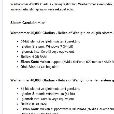
Warhammer 40.000: Gladius - Savaş Kalıntıları, Warhammer evrenindeki ilk s
yabancılarla işbirliği yapın veya rekabet edin.
Sistem Gereksinimleri
Warhammer 40,000: Gladius - Relics of War için en düşük sistem 
64-bit işlemci ve işletim sistemi gerektirir.
İşletim Sistemi:
Windows 7 (64-bit)
İşlemci:
Intel Core i3 veya equivalent
Bellek:
4 GB RAM
Ekran Kartı:
Vulkan support (Nvidia GeForce 600 series / AMD R
Disk Alanı:
4 GB boş alan
Warhammer 40,000: Gladius - Relics of War için önerilen sistem g
64-bit işlemci ve işletim sistemi gerektirir.
İşletim Sistemi:
Windows 10 (64-bit)
İşlemci:
Intel Core i5 veya equivalent
Bellek:
8 GB RAM
Ekran Kartı:
Vulkan support with 3 GB VRAM (Nvidia GeForce 90