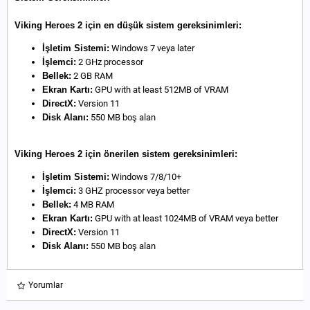
Viking Heroes 2 için en düşük sistem gereksinimleri:
İşletim Sistemi:
Windows 7 veya later
İşlemci:
2 GHz processor
Bellek:
2 GB RAM
Ekran Kartı:
GPU with at least 512MB of VRAM
DirectX:
Version 11
Disk Alanı:
550 MB boş alan
Viking Heroes 2 için önerilen sistem gereksinimleri:
İşletim Sistemi:
Windows 7/8/10+
İşlemci:
3 GHZ processor veya better
Bellek:
4 MB RAM
Ekran Kartı:
GPU with at least 1024MB of VRAM veya better
DirectX:
Version 11
Disk Alanı:
550 MB boş alan
Yorumlar