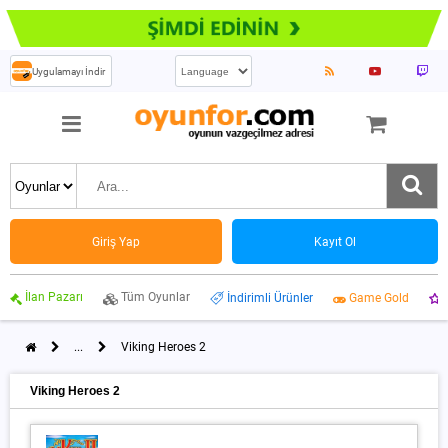
Uygulamayı İndir
Giriş Yap
Kayıt Ol
İlan Pazarı
Tüm Oyunlar
İndirimli Ürünler
Game Gold
...
Viking Heroes 2
Viking Heroes 2