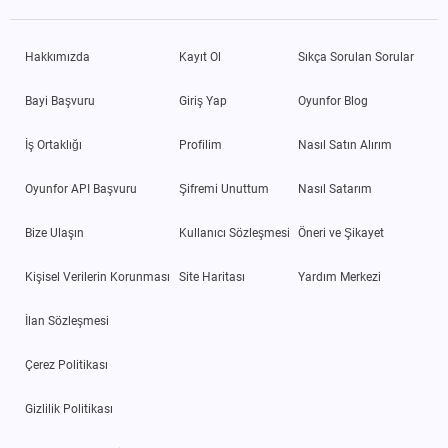
Hakkımızda
Kayıt Ol
Sıkça Sorulan Sorular
Bayi Başvuru
Giriş Yap
Oyunfor Blog
İş Ortaklığı
Profilim
Nasıl Satın Alırım
Oyunfor API Başvuru
Şifremi Unuttum
Nasıl Satarım
Bize Ulaşın
Kullanıcı Sözleşmesi
Öneri ve Şikayet
Kişisel Verilerin Korunması
Site Haritası
Yardım Merkezi
İlan Sözleşmesi
Çerez Politikası
Gizlilik Politikası