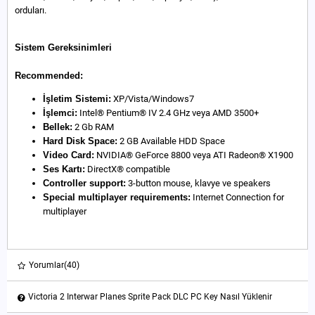
orduları.
Sistem Gereksinimleri
Recommended:
İşletim Sistemi:
XP/Vista/Windows7
İşlemci:
Intel® Pentium® IV 2.4 GHz veya AMD 3500+
Bellek:
2 Gb RAM
Hard Disk Space:
2 GB Available HDD Space
Video Card:
NVIDIA® GeForce 8800 veya ATI Radeon® X1900
Ses Kartı:
DirectX® compatible
Controller support:
3-button mouse, klavye ve speakers
Special multiplayer requirements:
Internet Connection for
multiplayer
Yorumlar
(40)
Victoria 2 Interwar Planes Sprite Pack DLC PC Key Nasıl Yüklenir