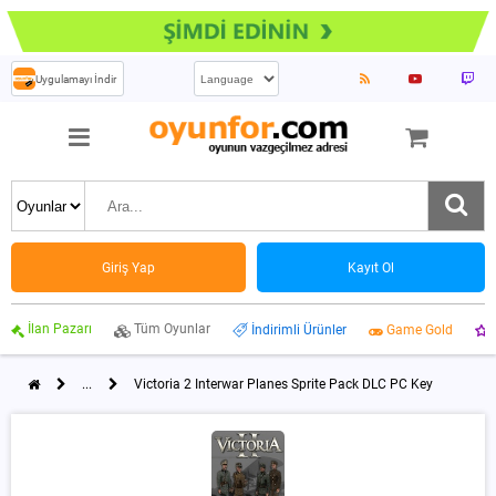
Uygulamayı İndir
Giriş Yap
Kayıt Ol
İlan Pazarı
Tüm Oyunlar
İndirimli Ürünler
Game Gold
...
Victoria 2 Interwar Planes Sprite Pack DLC PC Key