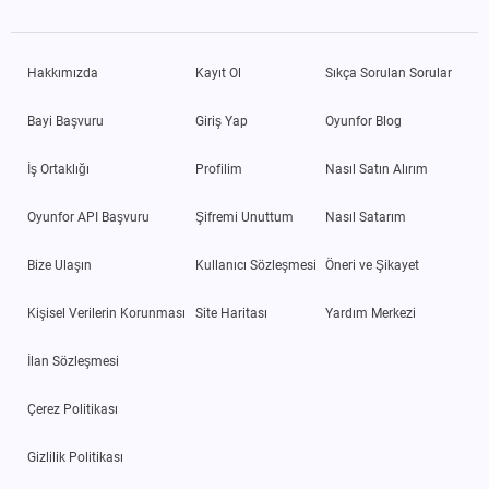
Hakkımızda
Kayıt Ol
Sıkça Sorulan Sorular
Bayi Başvuru
Giriş Yap
Oyunfor Blog
İş Ortaklığı
Profilim
Nasıl Satın Alırım
Oyunfor API Başvuru
Şifremi Unuttum
Nasıl Satarım
Bize Ulaşın
Kullanıcı Sözleşmesi
Öneri ve Şikayet
Kişisel Verilerin Korunması
Site Haritası
Yardım Merkezi
İlan Sözleşmesi
Çerez Politikası
Gizlilik Politikası