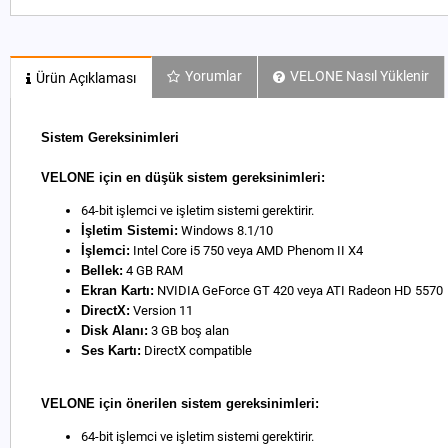
Yorumlar
VELONE Nasıl Yüklenir
Ürün Açıklaması
Sistem Gereksinimleri
VELONE için en düşük sistem gereksinimleri:
64-bit işlemci ve işletim sistemi gerektirir.
İşletim Sistemi:
Windows 8.1/10
İşlemci:
Intel Core i5 750 veya AMD Phenom II X4
Bellek:
4 GB RAM
Ekran Kartı:
NVIDIA GeForce GT 420 veya ATI Radeon HD 5570
DirectX:
Version 11
Disk Alanı:
3 GB boş alan
Ses Kartı:
DirectX compatible
VELONE için önerilen sistem gereksinimleri:
64-bit işlemci ve işletim sistemi gerektirir.