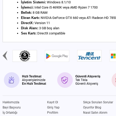
İşletim Sistemi:
Windows 8.1/10
İşlemci:
Intel Core i5 4690K veya AMD Ryzen 7 1700
Bellek:
8 GB RAM
Ekran Kartı:
NVIDIA GeForce GTX 660 veya ATI Radeon HD 785
DirectX:
Version 11
Disk Alanı:
3 GB boş alan
Ses Kartı:
DirectX compatible
Hızlı Teslimat
Güvenli Alışveriş
Alışverişlerinizde
Tek Tıkla
En Hızlı Teslimat
Güvenli Alışveriş
Hakkımızda
Kayıt Ol
Sıkça Sorulan Sorular
Bayi Başvuru
Giriş Yap
Oyunfor Blog
İş Ortaklığı
Profilim
Nasıl Satın Alırım