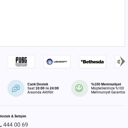
Canlı Destek
%100 Memnuniyet
Saat
10:00
ile
24:00
Müşterilerimize %100
Arasında Aktifdir
Memnuniyet Garantisi
Destek & İletişim
444 00 69