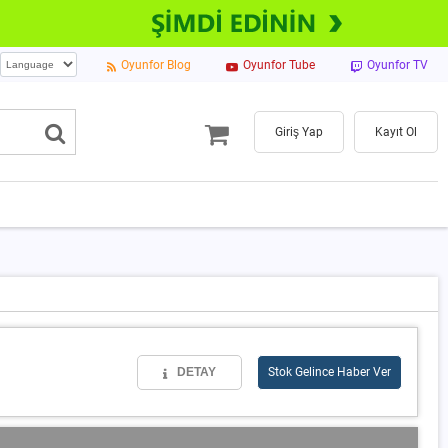
Oyunfor Blog
Oyunfor Tube
Oyunfor TV
Giriş Yap
Kayıt Ol
DETAY
Stok Gelince Haber Ver