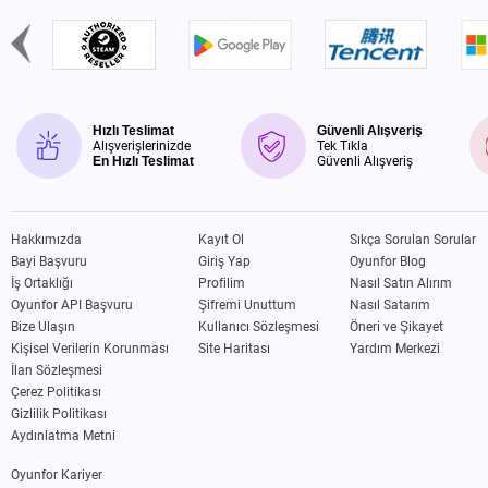
Hızlı Teslimat
Güvenli Alışveriş
Alışverişlerinizde
Tek Tıkla
En Hızlı Teslimat
Güvenli Alışveriş
Hakkımızda
Kayıt Ol
Sıkça Sorulan Sorular
Bayi Başvuru
Giriş Yap
Oyunfor Blog
İş Ortaklığı
Profilim
Nasıl Satın Alırım
Oyunfor API Başvuru
Şifremi Unuttum
Nasıl Satarım
Bize Ulaşın
Kullanıcı Sözleşmesi
Öneri ve Şikayet
Kişisel Verilerin Korunması
Site Haritası
Yardım Merkezi
İlan Sözleşmesi
Çerez Politikası
Gizlilik Politikası
Aydınlatma Metni
Oyunfor Kariyer