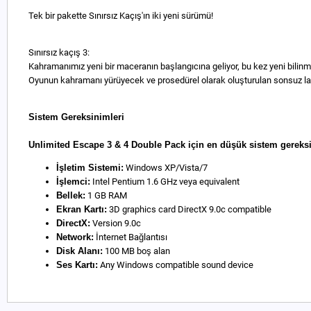
Tek bir pakette Sınırsız Kaçış'ın iki yeni sürümü!
Sınırsız kaçış 3:
Kahramanımız yeni bir maceranın başlangıcına geliyor, bu kez yeni bilinme
Oyunun kahramanı yürüyecek ve prosedürel olarak oluşturulan sonsuz labi
Sistem Gereksinimleri
Unlimited Escape 3 & 4 Double Pack için en düşük sistem gereksi
İşletim Sistemi:
Windows XP/Vista/7
İşlemci:
Intel Pentium 1.6 GHz veya equivalent
Bellek:
1 GB RAM
Ekran Kartı:
3D graphics card DirectX 9.0c compatible
DirectX:
Version 9.0c
Network:
İnternet Bağlantısı
Disk Alanı:
100 MB boş alan
Ses Kartı:
Any Windows compatible sound device