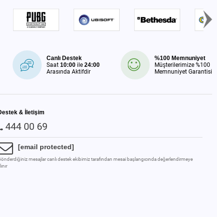
Canlı Destek
%100 Memnuniyet
Saat
10:00
ile
24:00
Müşterilerimize %100
Arasında Aktifdir
Memnuniyet Garantisi
Destek & İletişim
444 00 69
[email protected]
önderdiğiniz mesajlar canlı destek ekibimiz tarafından mesai başlangıcında değerlendirmeye
lınır