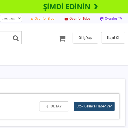
Oyunfor Blog
Oyunfor Tube
Oyunfor TV
Giriş Yap
Kayıt Ol
DETAY
Stok Gelince Haber Ver