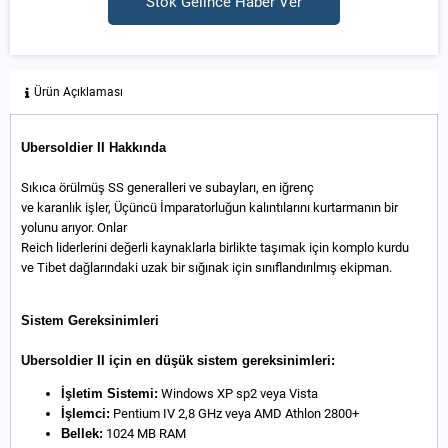
Stok Gelince Haber Ver
Ürün Açıklaması
Ubersoldier II Hakkında
Sıkıca örülmüş SS generalleri ve subayları, en iğrenç
ve karanlık işler, Üçüncü İmparatorluğun kalıntılarını kurtarmanın bir
yolunu arıyor. Onlar
Reich liderlerini değerli kaynaklarla birlikte taşımak için komplo kurdu
ve Tibet dağlarındaki uzak bir sığınak için sınıflandırılmış ekipman.
Sistem Gereksinimleri
Ubersoldier II için en düşük sistem gereksinimleri:
İşletim Sistemi:
Windows XP sp2 veya Vista
İşlemci:
Pentium IV 2,8 GHz veya AMD Athlon 2800+
Bellek:
1024 MB RAM