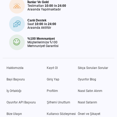
İlanlar Ve Gold
Teslimatları
10:00
ile
24:00
Arasında Yapılmaktadır
Canlı Destek
Saat
10:00
ile
24:00
Arasında Aktifdir
%100 Memnuniyet
Müşterilerimize %100
Memnuniyet Garantisi
Hakkımızda
Kayıt Ol
Sıkça Sorulan Sorular
Bayi Başvuru
Giriş Yap
Oyunfor Blog
İş Ortaklığı
Profilim
Nasıl Satın Alırım
Oyunfor API Başvuru
Şifremi Unuttum
Nasıl Satarım
Bize Ulaşın
Kullanıcı Sözleşmesi
Öneri ve Şikayet