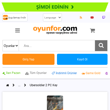
Uygulamayı İndir
Giriş Yap
Kayıt Ol
İlan Pazarı
Tüm Oyunlar
İndirimli Ürünler
Game Gold
...
Ubersoldier 2 PC Key