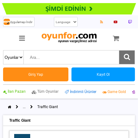
Uygulamayı İndir
Giriş Yap
Kayıt Ol
İlan Pazarı
Tüm Oyunlar
İndirimli Ürünler
Game Gold
...
Traffic Giant
Traffic Giant