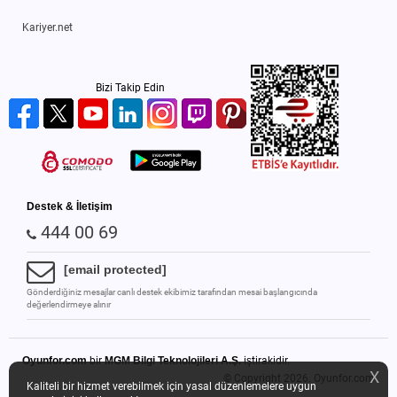
Kariyer.net
Bizi Takip Edin
Destek & İletişim
444 00 69
[email protected]
Gönderdiğiniz mesajlar canlı destek ekibimiz tarafından mesai başlangıcında
değerlendirmeye alınır
Oyunfor.com
bir
MGM Bilgi Teknolojileri A.Ş.
iştirakidir.
X
© Copyright 2026.
Oyunfor.com
Kaliteli bir hizmet verebilmek için yasal düzenlemelere uygun