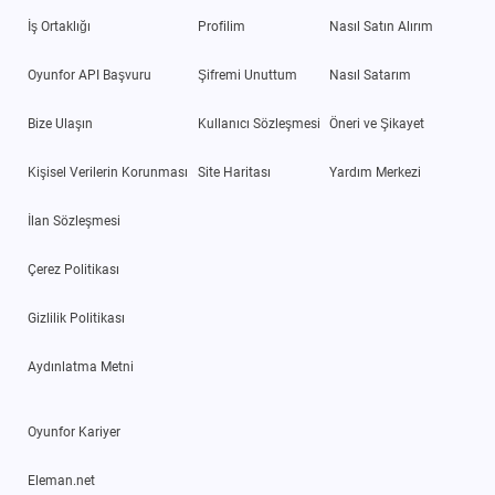
İş Ortaklığı
Profilim
Nasıl Satın Alırım
Oyunfor API Başvuru
Şifremi Unuttum
Nasıl Satarım
Bize Ulaşın
Kullanıcı Sözleşmesi
Öneri ve Şikayet
Kişisel Verilerin Korunması
Site Haritası
Yardım Merkezi
İlan Sözleşmesi
Çerez Politikası
Gizlilik Politikası
Aydınlatma Metni
Oyunfor Kariyer
Eleman.net