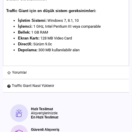
Traffic Giant için en düşük sistem gereksinimleri:
İşletim Sistemi:
Windows 7, 8.1, 10
İşlemci:
1 GHz, Intel Pentium III veya comparable
Bellek:
1 GB RAM
Ekran Kartı:
128 MB Video Card
DirectX:
Sürüm 9.0c
Depolama:
300 MB kullanılabilir alan
Yorumlar
Traffic Giant Nasıl Yüklenir
Hızlı Teslimat
Alışverişlerinizde
En Hızlı Teslimat
Güvenli Alışveriş