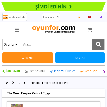
Uygulamayı İndir
Giriş Yap
Kayıt Ol
İlan Pazarı
Tüm Oyunlar
İndirimli Ürünler
Game Gold
...
The Great Empire Relic of Egypt
The Great Empire Relic of Egypt