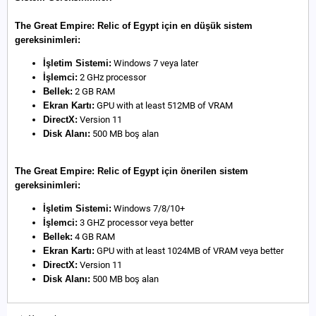
The Great Empire: Relic of Egypt için en düşük sistem
gereksinimleri:
İşletim Sistemi:
Windows 7 veya later
İşlemci:
2 GHz processor
Bellek:
2 GB RAM
Ekran Kartı:
GPU with at least 512MB of VRAM
DirectX:
Version 11
Disk Alanı:
500 MB boş alan
The Great Empire: Relic of Egypt için önerilen sistem
gereksinimleri:
İşletim Sistemi:
Windows 7/8/10+
İşlemci:
3 GHZ processor veya better
Bellek:
4 GB RAM
Ekran Kartı:
GPU with at least 1024MB of VRAM veya better
DirectX:
Version 11
Disk Alanı:
500 MB boş alan