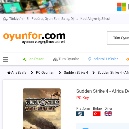
Türkiye'nin En Popüler, Oyun Epin Satış, Dijital Kod Alışveriş Sitesi
İlan Pazarı
Tüm Oyunlar
İndirimli Ürünler
AnaSayfa
PC Oyunları
Sudden Strike 4
Sudden Strike 4 - A
Sudden Strike 4 - Africa 
PC Key
Platform
Bölge
Diller