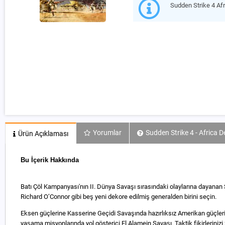
Sudden Strike 4 A
Yorumlar
Sudden Strike 4 - Africa 
Ürün Açıklaması
Bu İçerik Hakkında
Batı Çöl Kampanyası'nın II. Dünya Savaşı sırasındaki olaylarına dayanan S
Richard O’Connor gibi beş yeni dekore edilmiş generalden birini seçin.
Eksen güçlerine Kasserine Geçidi Savaşında hazırlıksız Amerikan güçleri
yaşama misyonlarında yol gösterici El Alamein Savaşı. Taktik fikirlerinizi