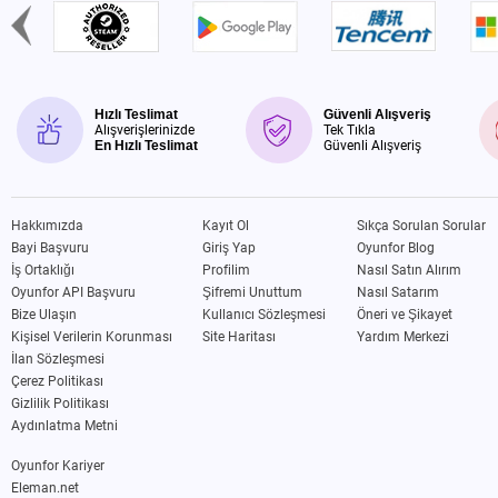
Hızlı Teslimat
Güvenli Alışveriş
Alışverişlerinizde
Tek Tıkla
En Hızlı Teslimat
Güvenli Alışveriş
Hakkımızda
Kayıt Ol
Sıkça Sorulan Sorular
Bayi Başvuru
Giriş Yap
Oyunfor Blog
İş Ortaklığı
Profilim
Nasıl Satın Alırım
Oyunfor API Başvuru
Şifremi Unuttum
Nasıl Satarım
Bize Ulaşın
Kullanıcı Sözleşmesi
Öneri ve Şikayet
Kişisel Verilerin Korunması
Site Haritası
Yardım Merkezi
İlan Sözleşmesi
Çerez Politikası
Gizlilik Politikası
Aydınlatma Metni
Oyunfor Kariyer
Eleman.net