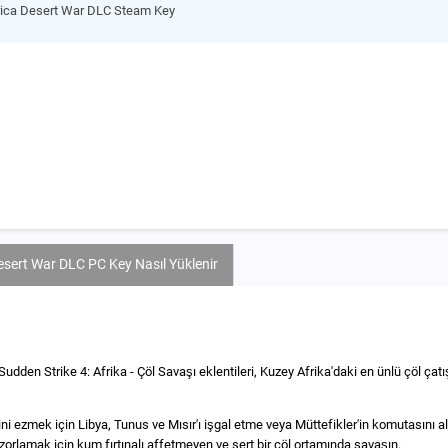
frica Desert War DLC Steam Key
Desert War DLC PC Key Nasıl Yüklenir
udden Strike 4: Afrika - Çöl Savaşı eklentileri, Kuzey Afrika'daki en ünlü çöl ça
ni ezmek için Libya, Tunus ve Mısır'ı işgal etme veya Müttefikler'in komutasını 
 zorlamak için kum fırtınalı affetmeyen ve sert bir çöl ortamında savaşın.