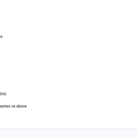
re
 GHz
eries ve above