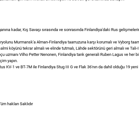
rganına kadar, Kış Savaşı sırasında ve sonrasında Finlandiya'daki Rus gelişmeleri
olunu Murmansk'a Alman-Finlandiya taarruzuna karşı korumalı ve Vyborg taarru
mi köyünü tekrar almalı ve elinde tutmalı, Lähde sektörünü geri almalı ve Tali-I
çu uzmanı Vilho Petter Nenonen, Finlandiya tank generali Ruben Lagus ve her bir
çim yapın.
Rus KV-1 ve BT-7M ile Finlandiya Stug III G ve Flak 36'nın da dahil olduğu 19 yeni a
Tüm hakları Saklıdır