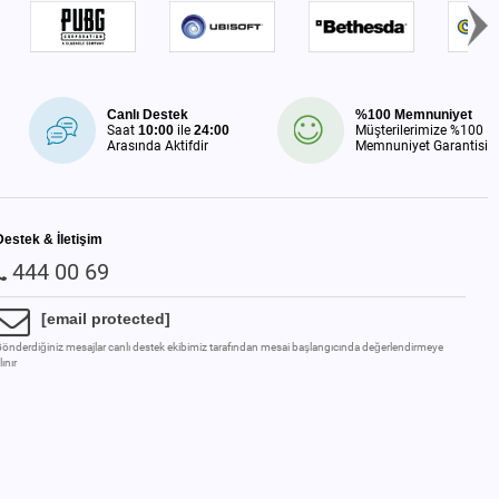
Canlı Destek
%100 Memnuniyet
Saat
10:00
ile
24:00
Müşterilerimize %100
Arasında Aktifdir
Memnuniyet Garantisi
Destek & İletişim
444 00 69
[email protected]
önderdiğiniz mesajlar canlı destek ekibimiz tarafından mesai başlangıcında değerlendirmeye
lınır