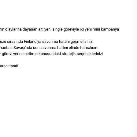
nin olaylarına dayanan altı yeni single göreviyle iki yeni mini kampanya
zu sırasında Finlandiya savunma hattını geçmelisiniz.
hantala Savaşı'nda son savunma hattını elinde tutmalısın.
 görevi yerine getirme konusundaki stratejik seçeneklerinizi
racı tanıttı.