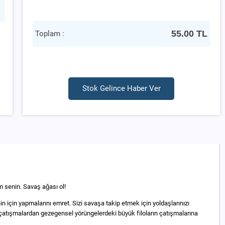
55.00
TL
Toplam :
Stok Gelince Haber Ver
m senin. Savaş ağası ol!
in için yapmalarını emret. Sizi savaşa takip etmek için yoldaşlarınızı
k çatışmalardan gezegensel yörüngelerdeki büyük filoların çatışmalarına