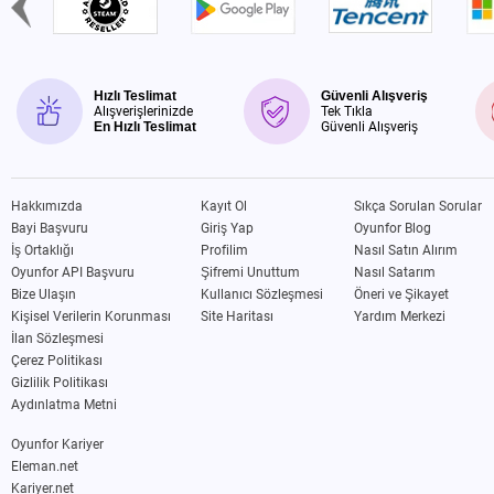
Hızlı Teslimat
Güvenli Alışveriş
Alışverişlerinizde
Tek Tıkla
En Hızlı Teslimat
Güvenli Alışveriş
Hakkımızda
Kayıt Ol
Sıkça Sorulan Sorular
Bayi Başvuru
Giriş Yap
Oyunfor Blog
İş Ortaklığı
Profilim
Nasıl Satın Alırım
Oyunfor API Başvuru
Şifremi Unuttum
Nasıl Satarım
Bize Ulaşın
Kullanıcı Sözleşmesi
Öneri ve Şikayet
Kişisel Verilerin Korunması
Site Haritası
Yardım Merkezi
İlan Sözleşmesi
Çerez Politikası
Gizlilik Politikası
Aydınlatma Metni
Oyunfor Kariyer
Eleman.net
Kariyer.net