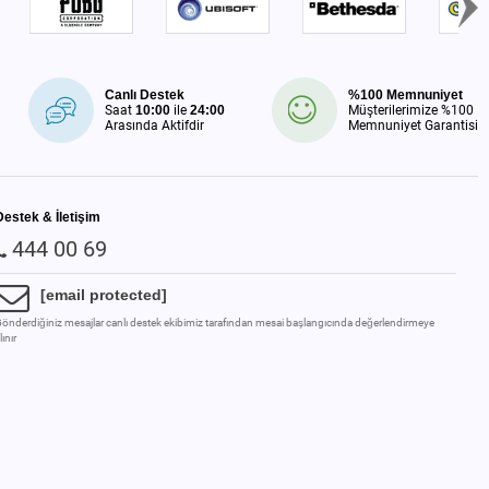
Canlı Destek
%100 Memnuniyet
Saat
10:00
ile
24:00
Müşterilerimize %100
Arasında Aktifdir
Memnuniyet Garantisi
Destek & İletişim
444 00 69
[email protected]
önderdiğiniz mesajlar canlı destek ekibimiz tarafından mesai başlangıcında değerlendirmeye
lınır