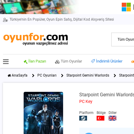
Türkiye'nin En Popüler, Oyun Epin Satış, Dijital Kod Alışveriş Sitesi
İlan Pazarı
Tüm Oyunlar
İndirimli Ürünler
AnaSayfa
PC Oyunları
Starpoint Gemini Warlords
Starpoin
Starpoint Gemini Warlord
PC Key
Platform
Bölge
Diller