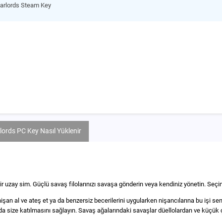
Warlords Steam Key
lords PC Key Nasıl Yüklenir
bir uzay sim. Güçlü savaş filolarınızı savaşa gönderin veya kendiniz yönetin. Seçi
işan al ve ateş et ya da benzersiz becerilerini uygularken nişancılarına bu işi sen
arda size katılmasını sağlayın. Savaş ağalarındaki savaşlar düellolardan ve küçü