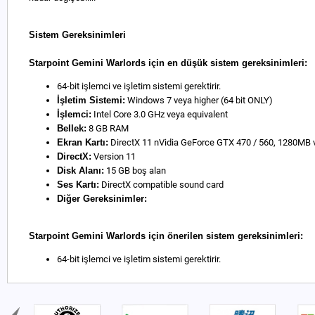
Sistem Gereksinimleri
Starpoint Gemini Warlords için en düşük sistem gereksinimleri:
64-bit işlemci ve işletim sistemi gerektirir.
İşletim Sistemi:
Windows 7 veya higher (64 bit ONLY)
İşlemci:
Intel Core 3.0 GHz veya equivalent
Bellek:
8 GB RAM
Ekran Kartı:
DirectX 11 nVidia GeForce GTX 470 / 560, 1280MB v
DirectX:
Version 11
Disk Alanı:
15 GB boş alan
Ses Kartı:
DirectX compatible sound card
Diğer Gereksinimler:
Starpoint Gemini Warlords için önerilen sistem gereksinimleri:
64-bit işlemci ve işletim sistemi gerektirir.