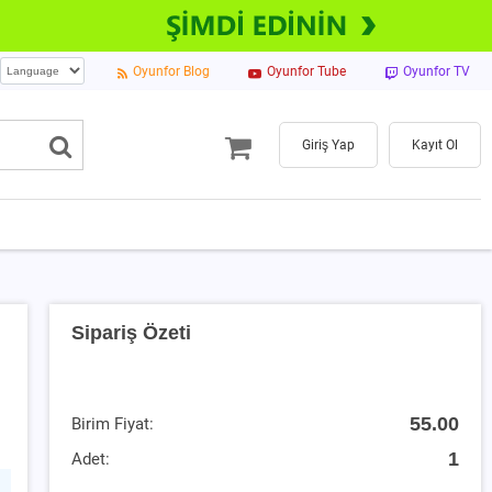
Oyunfor Blog
Oyunfor Tube
Oyunfor TV
Giriş Yap
Kayıt Ol
Sipariş Özeti
55.00
Birim Fiyat:
1
Adet: