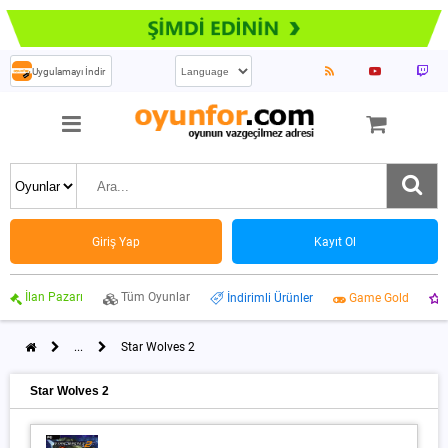
Uygulamayı İndir
Giriş Yap
Kayıt Ol
İlan Pazarı
Tüm Oyunlar
İndirimli Ürünler
Game Gold
...
Star Wolves 2
Star Wolves 2