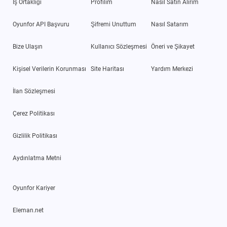
İş Ortaklığı
Profilim
Nasıl Satın Alırım
Oyunfor API Başvuru
Şifremi Unuttum
Nasıl Satarım
Bize Ulaşın
Kullanıcı Sözleşmesi
Öneri ve Şikayet
Kişisel Verilerin Korunması
Site Haritası
Yardım Merkezi
İlan Sözleşmesi
Çerez Politikası
Gizlilik Politikası
Aydınlatma Metni
Oyunfor Kariyer
Eleman.net