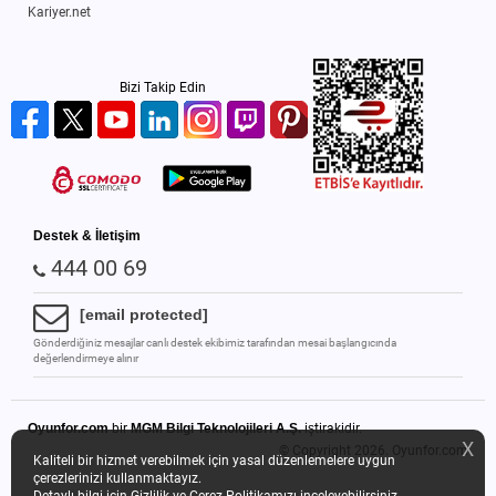
Kariyer.net
Bizi Takip Edin
Destek & İletişim
444 00 69
[email protected]
Gönderdiğiniz mesajlar canlı destek ekibimiz tarafından mesai başlangıcında
değerlendirmeye alınır
Oyunfor.com
bir
MGM Bilgi Teknolojileri A.Ş.
iştirakidir.
X
© Copyright 2026.
Oyunfor.com
Kaliteli bir hizmet verebilmek için yasal düzenlemelere uygun
çerezlerinizi kullanmaktayız.