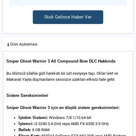
Stok Gelince Haber Ver
Ürün Açıklaması
Sniper Ghost Warrior 3 All Compound Bow DLC Hakkında
Bu ölümcül silahla gizli harekatı bir üst seviyeye taşı. Oklar üret ve
Makaralı Yayla düşmanlarını sessizce uzaktan etkisiz hale getir.
Sistem Gereksinimleri
Sniper Ghost Warrior 3 için en düşük sistem gereksinimleri:
İşletim Sistemi:
Windows 7/8.1/10 64-bit
İşlemci:
i3 3240 3.4 GHz veya AMD FX-6350 3.9 GHz
Bellek:
8 GB RAM
Ekran Kartı:
NVIDIA GeForce GTX 660 2GB veya AMD Radeon