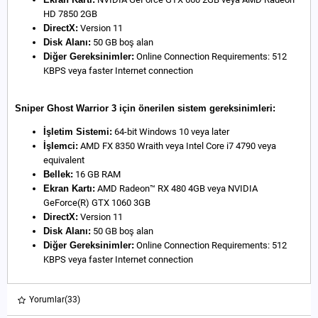
HD 7850 2GB
DirectX:
Version 11
Disk Alanı:
50 GB boş alan
Diğer Gereksinimler:
Online Connection Requirements: 512
KBPS veya faster Internet connection
Sniper Ghost Warrior 3 için önerilen sistem gereksinimleri:
İşletim Sistemi:
64-bit Windows 10 veya later
İşlemci:
AMD FX 8350 Wraith veya Intel Core i7 4790 veya
equivalent
Bellek:
16 GB RAM
Ekran Kartı:
AMD Radeon™ RX 480 4GB veya NVIDIA
GeForce(R) GTX 1060 3GB
DirectX:
Version 11
Disk Alanı:
50 GB boş alan
Diğer Gereksinimler:
Online Connection Requirements: 512
KBPS veya faster Internet connection
Yorumlar
(33)