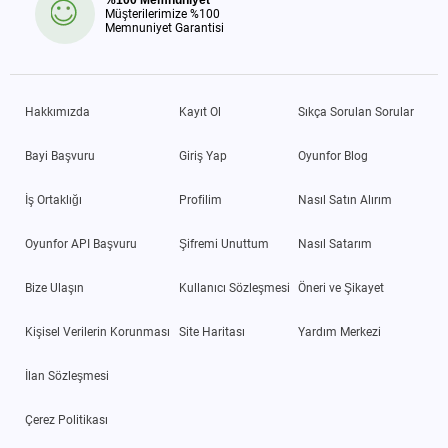
Müşterilerimize %100
Memnuniyet Garantisi
Hakkımızda
Kayıt Ol
Sıkça Sorulan Sorular
Bayi Başvuru
Giriş Yap
Oyunfor Blog
İş Ortaklığı
Profilim
Nasıl Satın Alırım
Oyunfor API Başvuru
Şifremi Unuttum
Nasıl Satarım
Bize Ulaşın
Kullanıcı Sözleşmesi
Öneri ve Şikayet
Kişisel Verilerin Korunması
Site Haritası
Yardım Merkezi
İlan Sözleşmesi
Çerez Politikası