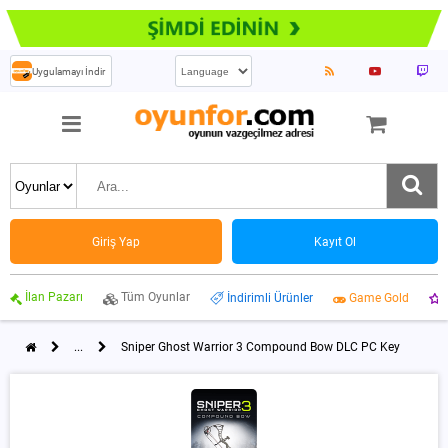
Uygulamayı İndir
Giriş Yap
Kayıt Ol
İlan Pazarı
Tüm Oyunlar
İndirimli Ürünler
Game Gold
...
Sniper Ghost Warrior 3 Compound Bow DLC PC Key