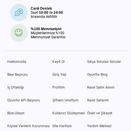
Canlı Destek
Saat
10:00
ile
24:00
Arasında Aktifdir
%100 Memnuniyet
Müşterilerimize %100
Memnuniyet Garantisi
Hakkımızda
Kayıt Ol
Sıkça Sorulan Sorular
Bayi Başvuru
Giriş Yap
Oyunfor Blog
İş Ortaklığı
Profilim
Nasıl Satın Alırım
Oyunfor API Başvuru
Şifremi Unuttum
Nasıl Satarım
Bize Ulaşın
Kullanıcı Sözleşmesi
Öneri ve Şikayet
Kişisel Verilerin Korunması
Site Haritası
Yardım Merkezi