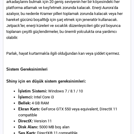
arkadaşlarını bulmak için 20 geniş seviyenin her bir köşesindeki her
platforma atlamak ve keşfetmek zorunda kalacak. Enerji Aurora'da
azalıyor, bu nedenle Kramer pilleri toplamak zorunda kalacak veya her
hareket gücünü boşalttığı için şarj etmek için jeneratör kullanacak.
Jetpack'ler, enerji küreleri ve sıcaklık düzenleyicileri gibi yol boyunca
toplanan çeşitli güçlendirmeler, bu önemli yolculukta ona yardımcı
olabilir.
Parlak, hayat kurtarmakla ilgili olduğundan kan veya şiddet içermez.
Sistem Gereksinimleri
Shiny için en düşük sistem gereksinimleri:
İşletim Sistemi:
Windows 7 / 8.1 / 10
İşlemci:
Intel Core i3
Bellek:
4 GB RAM
Ekran Kartı:
GeForce GTX 550 veya equivalent, DirectX 11
compatible
DirectX:
Version 11
Disk Alanı:
5000 MB boş alan
Ses Kartı:
DirectX® 11 compatible