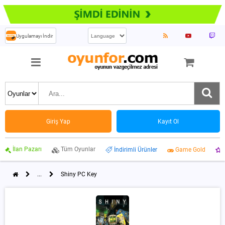
Uygulamayı İndir
Giriş Yap
Kayıt Ol
İlan Pazarı
Tüm Oyunlar
İndirimli Ürünler
Game Gold
...
Shiny PC Key