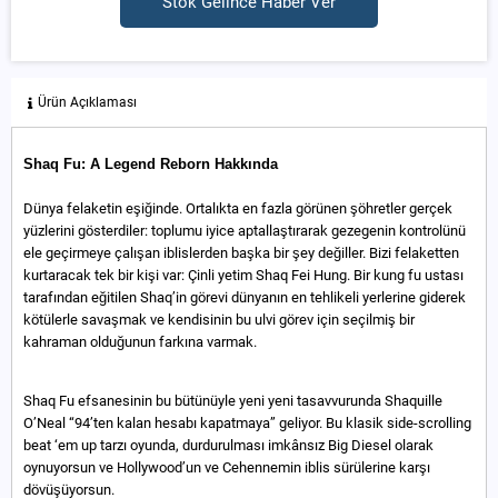
Stok Gelince Haber Ver
Ürün Açıklaması
Shaq Fu: A Legend Reborn Hakkında
Dünya felaketin eşiğinde. Ortalıkta en fazla görünen şöhretler gerçek
yüzlerini gösterdiler: toplumu iyice aptallaştırarak gezegenin kontrolünü
ele geçirmeye çalışan iblislerden başka bir şey değiller. Bizi felaketten
kurtaracak tek bir kişi var: Çinli yetim Shaq Fei Hung. Bir kung fu ustası
tarafından eğitilen Shaq’in görevi dünyanın en tehlikeli yerlerine giderek
kötülerle savaşmak ve kendisinin bu ulvi görev için seçilmiş bir
kahraman olduğunun farkına varmak.
Shaq Fu efsanesinin bu bütünüyle yeni yeni tasavvurunda Shaquille
O’Neal “94’ten kalan hesabı kapatmaya” geliyor. Bu klasik side-scrolling
beat ‘em up tarzı oyunda, durdurulması imkânsız Big Diesel olarak
oynuyorsun ve Hollywood’un ve Cehennemin iblis sürülerine karşı
dövüşüyorsun.