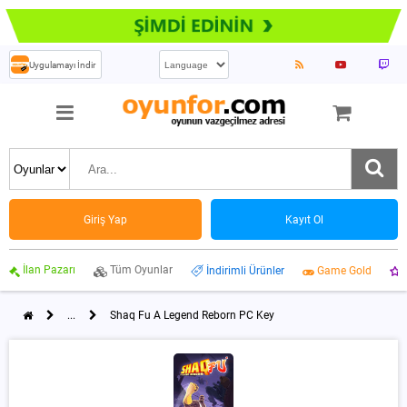
Uygulamayı İndir
Giriş Yap
Kayıt Ol
İlan Pazarı
Tüm Oyunlar
İndirimli Ürünler
Game Gold
...
Shaq Fu A Legend Reborn PC Key