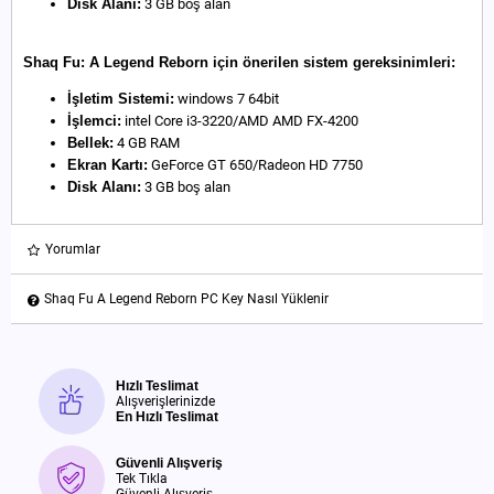
Disk Alanı:
3 GB boş alan
Shaq Fu: A Legend Reborn için önerilen sistem gereksinimleri:
İşletim Sistemi:
windows 7 64bit
İşlemci:
intel Core i3-3220/AMD AMD FX-4200
Bellek:
4 GB RAM
Ekran Kartı:
GeForce GT 650/Radeon HD 7750
Disk Alanı:
3 GB boş alan
Yorumlar
Shaq Fu A Legend Reborn PC Key Nasıl Yüklenir
Hızlı Teslimat
Alışverişlerinizde
En Hızlı Teslimat
Güvenli Alışveriş
Tek Tıkla
Güvenli Alışveriş