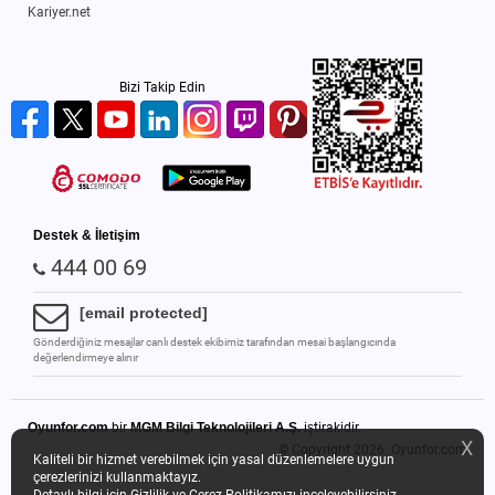
Kariyer.net
Bizi Takip Edin
Destek & İletişim
444 00 69
[email protected]
Gönderdiğiniz mesajlar canlı destek ekibimiz tarafından mesai başlangıcında
değerlendirmeye alınır
Oyunfor.com
bir
MGM Bilgi Teknolojileri A.Ş.
iştirakidir.
X
© Copyright 2026.
Oyunfor.com
Kaliteli bir hizmet verebilmek için yasal düzenlemelere uygun
çerezlerinizi kullanmaktayız.