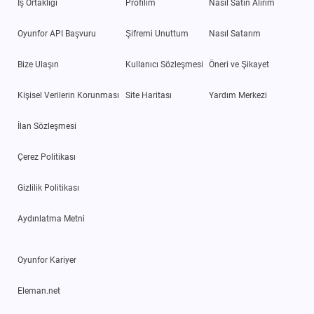
İş Ortaklığı
Profilim
Nasıl Satın Alırım
Oyunfor API Başvuru
Şifremi Unuttum
Nasıl Satarım
Bize Ulaşın
Kullanıcı Sözleşmesi
Öneri ve Şikayet
Kişisel Verilerin Korunması
Site Haritası
Yardım Merkezi
İlan Sözleşmesi
Çerez Politikası
Gizlilik Politikası
Aydınlatma Metni
Oyunfor Kariyer
Eleman.net