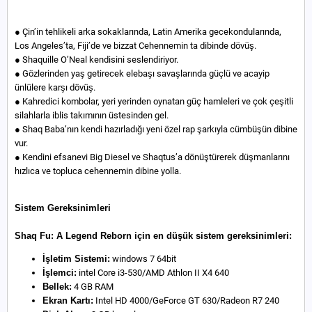
● Çin’in tehlikeli arka sokaklarında, Latin Amerika gecekondularında,
Los Angeles’ta, Fiji’de ve bizzat Cehennemin ta dibinde dövüş.
● Shaquille O’Neal kendisini seslendiriyor.
● Gözlerinden yaş getirecek elebaşı savaşlarında güçlü ve acayip
ünlülere karşı dövüş.
● Kahredici kombolar, yeri yerinden oynatan güç hamleleri ve çok çeşitli
silahlarla iblis takımının üstesinden gel.
● Shaq Baba’nın kendi hazırladığı yeni özel rap şarkıyla cümbüşün dibine
vur.
● Kendini efsanevi Big Diesel ve Shaqtus’a dönüştürerek düşmanlarını
hızlıca ve topluca cehennemin dibine yolla.
Sistem Gereksinimleri
Shaq Fu: A Legend Reborn için en düşük sistem gereksinimleri:
İşletim Sistemi:
windows 7 64bit
İşlemci:
intel Core i3-530/AMD Athlon II X4 640
Bellek:
4 GB RAM
Ekran Kartı:
Intel HD 4000/GeForce GT 630/Radeon R7 240