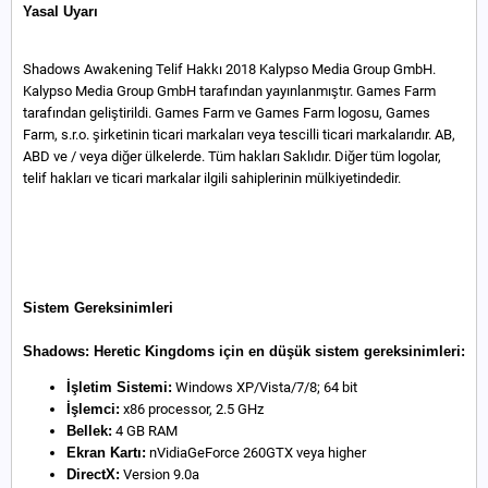
Yasal Uyarı
Shadows Awakening Telif Hakkı 2018 Kalypso Media Group GmbH.
Kalypso Media Group GmbH tarafından yayınlanmıştır. Games Farm
tarafından geliştirildi. Games Farm ve Games Farm logosu, Games
Farm, s.r.o. şirketinin ticari markaları veya tescilli ticari markalarıdır. AB,
ABD ve / veya diğer ülkelerde. Tüm hakları Saklıdır. Diğer tüm logolar,
telif hakları ve ticari markalar ilgili sahiplerinin mülkiyetindedir.
Sistem Gereksinimleri
Shadows: Heretic Kingdoms için en düşük sistem gereksinimleri:
İşletim Sistemi:
Windows XP/Vista/7/8; 64 bit
İşlemci:
x86 processor, 2.5 GHz
Bellek:
4 GB RAM
Ekran Kartı:
nVidiaGeForce 260GTX veya higher
DirectX:
Version 9.0a