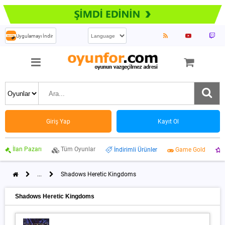
Uygulamayı İndir
Giriş Yap
Kayıt Ol
İlan Pazarı
Tüm Oyunlar
İndirimli Ürünler
Game Gold
...
Shadows Heretic Kingdoms
Shadows Heretic Kingdoms