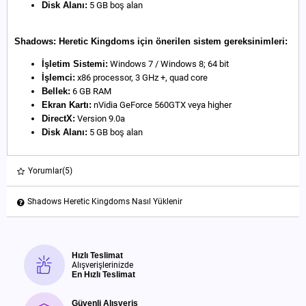
Disk Alanı:
5 GB boş alan
Shadows: Heretic Kingdoms için önerilen sistem gereksinimleri:
İşletim Sistemi:
Windows 7 / Windows 8; 64 bit
İşlemci:
x86 processor, 3 GHz +, quad core
Bellek:
6 GB RAM
Ekran Kartı:
nVidia GeForce 560GTX veya higher
DirectX:
Version 9.0a
Disk Alanı:
5 GB boş alan
Yorumlar
(5)
Shadows Heretic Kingdoms Nasıl Yüklenir
Hızlı Teslimat
Alışverişlerinizde
En Hızlı Teslimat
Güvenli Alışveriş