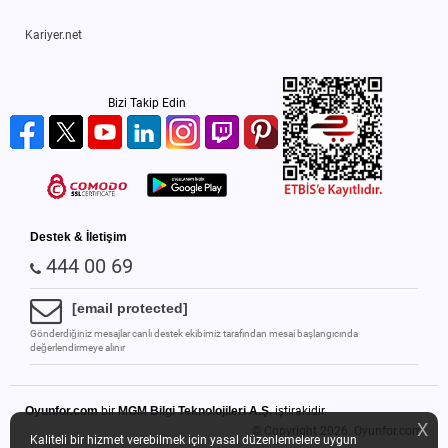
Kariyer.net
Bizi Takip Edin
Destek & İletişim
444 00 69
[email protected]
Gönderdiğiniz mesajlar canlı destek ekibimiz tarafından mesai başlangıcında
değerlendirmeye alınır
Oyunfor.com
bir
MGM Bilgi Teknolojileri A.Ş.
iştirakidir.
X
© Copyright 2026.
Oyunfor.com
Kaliteli bir hizmet verebilmek için yasal düzenlemelere uygun