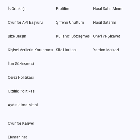
İş Ortaklığı
Profilim
Nasıl Satın Alırım
Oyunfor API Başvuru
Şifremi Unuttum
Nasıl Satarım
Bize Ulaşın
Kullanıcı Sözleşmesi
Öneri ve Şikayet
Kişisel Verilerin Korunması
Site Haritası
Yardım Merkezi
İlan Sözleşmesi
Çerez Politikası
Gizlilik Politikası
Aydınlatma Metni
Oyunfor Kariyer
Eleman.net