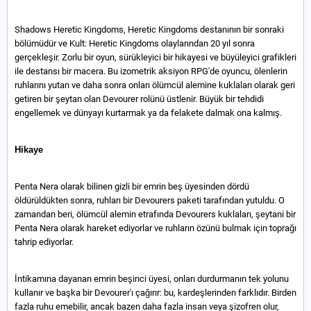
Shadows Heretic Kingdoms, Heretic Kingdoms destanının bir sonraki
bölümüdür ve Kult: Heretic Kingdoms olaylarından 20 yıl sonra
gerçekleşir. Zorlu bir oyun, sürükleyici bir hikayesi ve büyüleyici grafikleri
ile destansı bir macera. Bu izometrik aksiyon RPG'de oyuncu, ölenlerin
ruhlarını yutan ve daha sonra onları ölümcül alemine kuklaları olarak geri
getiren bir şeytan olan Devourer rolünü üstlenir. Büyük bir tehdidi
engellemek ve dünyayı kurtarmak ya da felakete dalmak ona kalmış.
Hikaye
Penta Nera olarak bilinen gizli bir emrin beş üyesinden dördü
öldürüldükten sonra, ruhları bir Devourers paketi tarafından yutuldu. O
zamandan beri, ölümcül alemin etrafında Devourers kuklaları, şeytani bir
Penta Nera olarak hareket ediyorlar ve ruhların özünü bulmak için toprağı
tahrip ediyorlar.
İntikamına dayanan emrin beşinci üyesi, onları durdurmanın tek yolunu
kullanır ve başka bir Devourer'ı çağırır: bu, kardeşlerinden farklıdır. Birden
fazla ruhu emebilir, ancak bazen daha fazla insan veya şizofren olur,