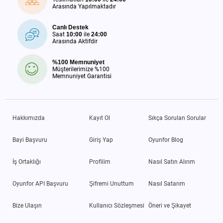
Arasında Yapılmaktadır
Canlı Destek
Saat
10:00
ile
24:00
Arasında Aktifdir
%100 Memnuniyet
Müşterilerimize %100
Memnuniyet Garantisi
Hakkımızda
Kayıt Ol
Sıkça Sorulan Sorular
Bayi Başvuru
Giriş Yap
Oyunfor Blog
İş Ortaklığı
Profilim
Nasıl Satın Alırım
Oyunfor API Başvuru
Şifremi Unuttum
Nasıl Satarım
Bize Ulaşın
Kullanıcı Sözleşmesi
Öneri ve Şikayet