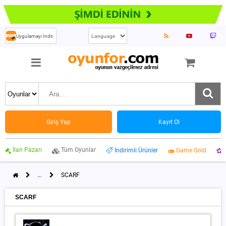
Uygulamayı İndir
Giriş Yap
Kayıt Ol
İlan Pazarı
Tüm Oyunlar
İndirimli Ürünler
Game Gold
...
SCARF
SCARF