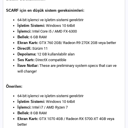
SCARF için en düşük sistem gereksinimleri:
64-bit işlemci ve işletim sistemi gerektirir
İşletim Sistemi:
Windows 10 64bit
İşlemci:
Intel Core i5 / AMD FX-6300
Bellek:
6 GB RAM
Ekran Kartı:
GTX 760 2GB/ Radeon R9 270X 2GB veya better
DirectX:
Sürüm 11
Depolama:
12 GB kullanılabilir alan
Ses Kartı:
DirectX compatible
İlave Notlar:
These are preliminary system specs that can ve
will change!
Önerilen:
64-bit işlemci ve işletim sistemi gerektirir
İşletim Sistemi:
Windows 10 64bit
İşlemci:
Intel i7 / AMD Ryzen 7
Bellek:
8 GB RAM
Ekran Kartı:
GTX 1070 4GB / Radeon RX 5700-XT 4GB veya
better