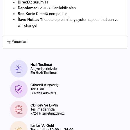
DirectX:
Sürüm 11
Depolama:
12 GB kullanılabilir alan
Ses Kartı:
DirectX compatible
İlave Notlar:
These are preliminary system specs that can ve
will change!
Yorumlar
Hızlı Teslimat
Alışverişlerinizde
En Hızlı Teslimat
Güvenli Alışveriş
Tek Tıkla
Güvenli Alışveriş
CD Key Ve E-Pin
Teslimatlarında
7/24 Hizmetinizdeyiz.
İlanlar Ve Gold
Teslimatları
10:00
ile
24:00