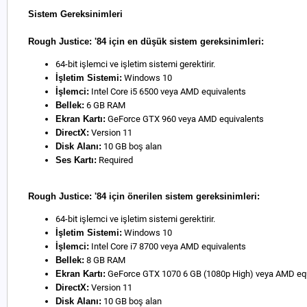
Sistem Gereksinimleri
Rough Justice: '84 için en düşük sistem gereksinimleri:
64-bit işlemci ve işletim sistemi gerektirir.
İşletim Sistemi:
Windows 10
İşlemci:
Intel Core i5 6500 veya AMD equivalents
Bellek:
6 GB RAM
Ekran Kartı:
GeForce GTX 960 veya AMD equivalents
DirectX:
Version 11
Disk Alanı:
10 GB boş alan
Ses Kartı:
Required
Rough Justice: '84 için önerilen sistem gereksinimleri:
64-bit işlemci ve işletim sistemi gerektirir.
İşletim Sistemi:
Windows 10
İşlemci:
Intel Core i7 8700 veya AMD equivalents
Bellek:
8 GB RAM
Ekran Kartı:
GeForce GTX 1070 6 GB (1080p High) veya AMD equ
DirectX:
Version 11
Disk Alanı:
10 GB boş alan