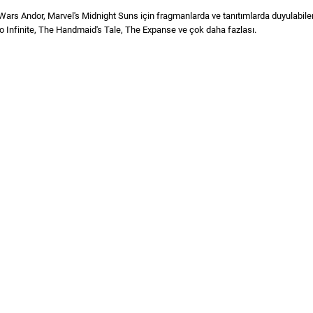
Wars Andor, Marvel's Midnight Suns için fragmanlarda ve tanıtımlarda duyulabile
Halo Infinite, The Handmaid's Tale, The Expanse ve çok daha fazlası.