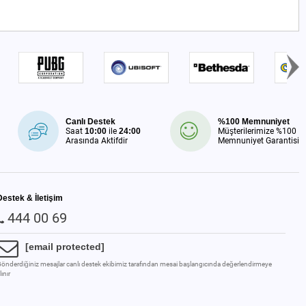
Canlı Destek
%100 Memnuniyet
Saat
10:00
ile
24:00
Müşterilerimize %100
Arasında Aktifdir
Memnuniyet Garantisi
Destek & İletişim
444 00 69
[email protected]
önderdiğiniz mesajlar canlı destek ekibimiz tarafından mesai başlangıcında değerlendirmeye
lınır