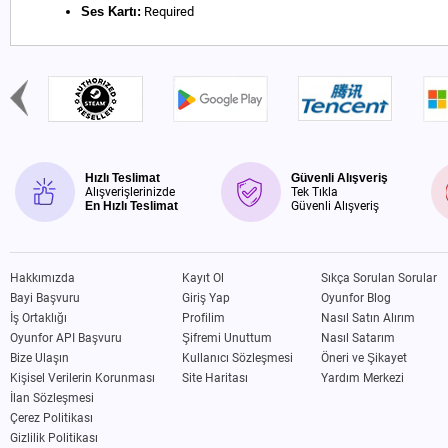
Ses Kartı:
Required
Hızlı Teslimat
Güvenli Alışveriş
Alışverişlerinizde
Tek Tıkla
En Hızlı Teslimat
Güvenli Alışveriş
Hakkımızda
Kayıt Ol
Sıkça Sorulan Sorular
Bayi Başvuru
Giriş Yap
Oyunfor Blog
İş Ortaklığı
Profilim
Nasıl Satın Alırım
Oyunfor API Başvuru
Şifremi Unuttum
Nasıl Satarım
Bize Ulaşın
Kullanıcı Sözleşmesi
Öneri ve Şikayet
Kişisel Verilerin Korunması
Site Haritası
Yardım Merkezi
İlan Sözleşmesi
Çerez Politikası
Gizlilik Politikası