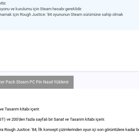
tir.
syonu ve kurulumu için Steam hesabı gereklidir.
oynamak için Rough Justice: '84 oyununun Steam sürümüne sahip olmak
er Pack Steam PC Pin Nasıl Yüklenir
ve Tasarım kitabı içerir.
T) ve 200'den fazla sayfalı bir Sanat ve Tasarım kitabı içerir.
ıra Rough Justice: '84; İlk konsept çizimlerinden oyun içi son görüntülere kadar 