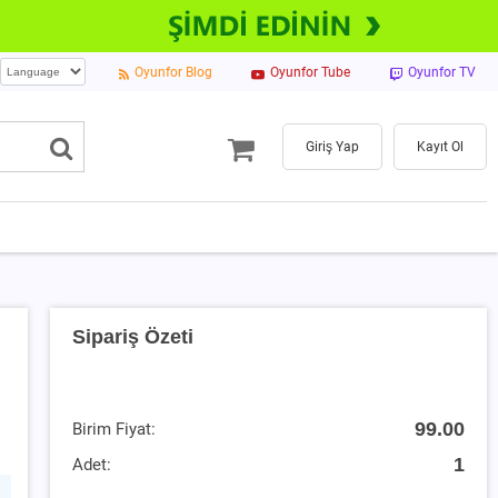
Oyunfor Blog
Oyunfor Tube
Oyunfor TV
Giriş Yap
Kayıt Ol
Sipariş Özeti
99.00
Birim Fiyat:
1
Adet: