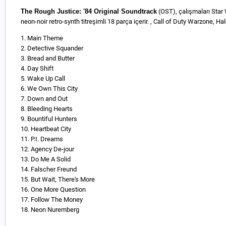
The Rough Justice: '84 Original Soundtrack
(OST), çalışmaları Star 
neon-noir retro-synth titreşimli 18 parça içerir. , Call of Duty Warzone, 
1. Main Theme
2. Detective Squander
3. Bread and Butter
4. Day Shift
5. Wake Up Call
6. We Own This City
7. Down and Out
8. Bleeding Hearts
9. Bountiful Hunters
10. Heartbeat City
11. P.I. Dreams
12. Agency De-jour
13. Do Me A Solid
14. Falscher Freund
15. But Wait, There's More
16. One More Question
17. Follow The Money
18. Neon Nuremberg