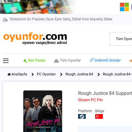
Türkiye'nin En Popüler, Oyun Epin Satış, Dijital Kod Alışveriş Sitesi
İlan Pazarı
Tüm Oyunlar
İndirimli Ürünler
AnaSayfa
PC Oyunları
Rough Justice 84
Rough Justice 84
Rough Justice 84 Suppor
Steam PC Pin
Platform
Bölge