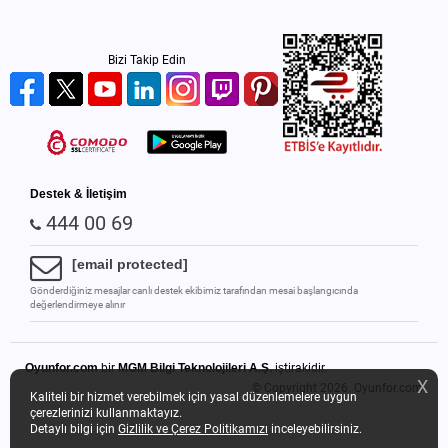
Bizi Takip Edin
Destek & İletişim
444 00 69
[email protected]
Gönderdiğiniz mesajlar canlı destek ekibimiz tarafından mesai başlangıcında
değerlendirmeye alınır
Oyunfor.com
bir
MGM Bilgi Teknolojileri A.Ş.
iştirakidir.
X
© Copyright 2026.
Oyunfor.com
Kaliteli bir hizmet verebilmek için yasal düzenlemelere uygun
çerezlerinizi kullanmaktayız.
Detaylı bilgi için
Gizlilik ve Çerez Politikamızı
inceleyebilirsiniz.