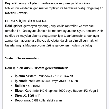
Keşfedilmemiş bölgelerin haritasını çıkarın, zengin İskandinav
folklorunu keşfedin, ganimetler toplayın ve benzersiz "vahşi doğa kaşifi"
rozetleri kazanın.
HERKES İÇİN BİR MACERA
Röki
, şiddet içermeyen oynanışı, erişilebilir kontrolleri ve evrensel
temaları ile TÜM oyuncular için bir macera oyunudur. Oyun, benzersiz bir
şekilde bir meydan okuma oluşturmak için tasarlanmıştır, ancak aynı
zamanda maceracılara ihtiyaç duyduğunda bir yardım eli sunmak için
tasarlanmıştır. Macera oyunu türüne gerçekten modern bir bakış.
Sistem Gereksinimleri
Röki için en düşük sistem gereksinimleri:
İşletim Sistemi:
Windows 7/8.1/10 64-bit
İşlemci:
Intel Core i5 2500 veya AMD FX 6350
Bellek:
4 GB RAM
Ekran Kartı:
Intel HD Graphics 4600 veya Radeon RX Vega 8
DirectX:
Sürüm 11
Depolama:
5 GB kullanılabilir alan