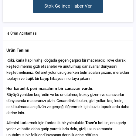
Stok Gelince Haber Ver
Ürün Açıklaması
Ürün Tanımı
Röki, karla kaplı vahşi doğada geçen çarpıcı bir maceradır. Tove olarak,
keşfedilmemiş gizli efsaneler ve unutulmuş canavarlar dünyasını
keşfetmelisiniz. Kefaret yolunuzu çizerken bulmacaları çözün, merakları
toplayın ve trajik bir kayıp hikayesini ortaya çıkarın.
Her karanlık peri masalının bir canavarı vardır.
Büyüyü yeniden keşfedin ve bu unutulmuş kuzey gizem ve canavarlar
dünyasında maceranızı çizin. Cesaretinizi bulun, gizli yolları keşfedin,
eski bulmacaları çözün ve gerçeği öğrenmek için buzlu topraklarda daha
derine inin.
Ailesini kurtarmak için fantastik bir yolculukta
Tove'a
katılın; onu garip
yerler ve hatta daha garip yaratıklarla dolu, gizli, uzun zamandır
unutulmuş bir folklor dünyasının derinliklerine götüren.