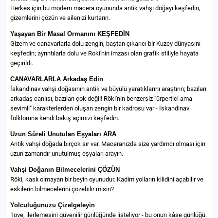
Herkes için bu modern macera oyununda antik vahşi doğayı keşfedin,
gizemlerini çözün ve ailenizi kurtarın.
Yaşayan Bir Masal Ormanını KEŞFEDİN
Gizem ve canavarlarla dolu zengin, baştan çıkarıcı bir Kuzey dünyasını
keşfedin; ayrıntılarla dolu ve Roki'nin imzası olan grafik stiliyle hayata
geçirildi.
CANAVARLARLA Arkadaş Edin
İskandinav vahşi doğasının antik ve büyülü yaratıklarını araştırın; bazıları
arkadaş canlısı, bazıları çok değil! Röki'nin benzersiz "ürpertici ama
sevimli" karakterlerden oluşan zengin bir kadrosu var - İskandinav
folkloruna kendi bakış açımızı keşfedin.
Uzun Süreli Unutulan Eşyaları ARA
Antik vahşi doğada birçok sır var. Maceranızda size yardımcı olması için
uzun zamandır unutulmuş eşyaları arayın.
Vahşi Doğanın Bilmecelerini ÇÖZÜN
Röki, kaslı olmayan bir beyin oyunudur. Kadim yolların kilidini açabilir ve
eskilerin bilmecelerini çözebilir misin?
Yolculuğunuzu Çizelgeleyin
Tove, ilerlemesini güvenilir günlüğünde listeliyor - bu onun kâse günlüğü.