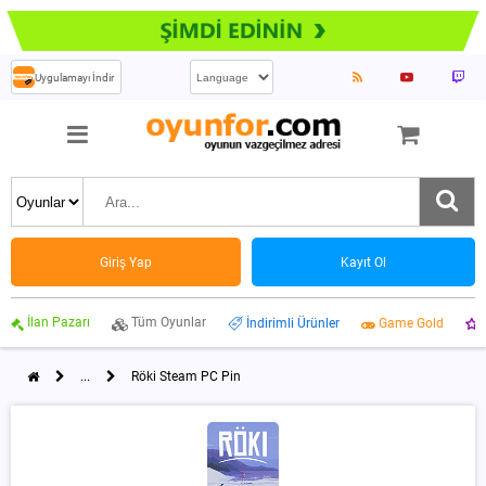
Uygulamayı İndir
Giriş Yap
Kayıt Ol
İlan Pazarı
Tüm Oyunlar
İndirimli Ürünler
Game Gold
...
Röki Steam PC Pin