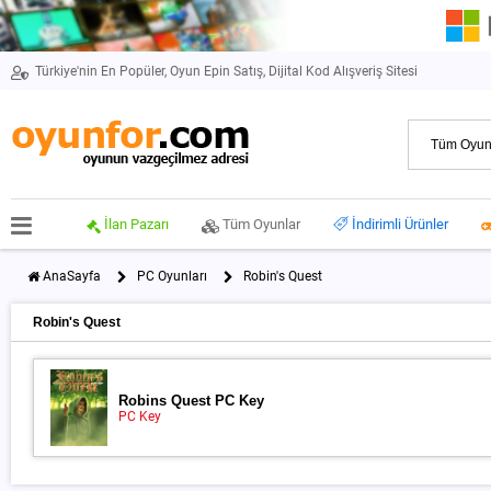
Türkiye'nin En Popüler, Oyun Epin Satış, Dijital Kod Alışveriş Sitesi
İlan Pazarı
Tüm Oyunlar
İndirimli Ürünler
AnaSayfa
PC Oyunları
Robin's Quest
Robin's Quest
Robins Quest PC Key
PC Key