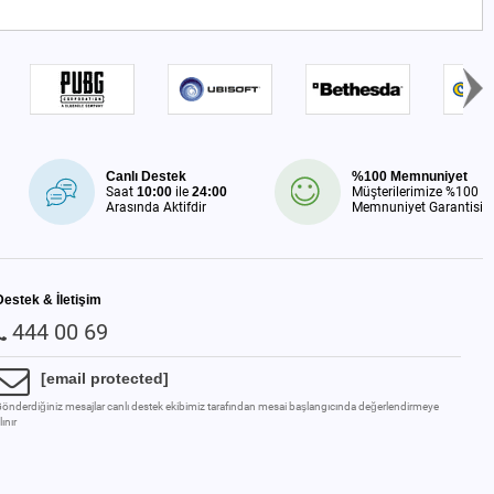
Canlı Destek
%100 Memnuniyet
Saat
10:00
ile
24:00
Müşterilerimize %100
Arasında Aktifdir
Memnuniyet Garantisi
Destek & İletişim
444 00 69
[email protected]
önderdiğiniz mesajlar canlı destek ekibimiz tarafından mesai başlangıcında değerlendirmeye
lınır