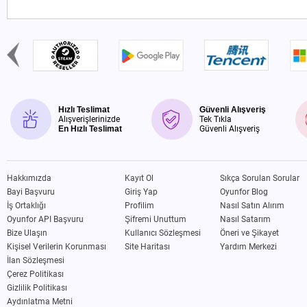
Hızlı Teslimat
Güvenli Alışveriş
Alışverişlerinizde
Tek Tıkla
En Hızlı Teslimat
Güvenli Alışveriş
Hakkımızda
Kayıt Ol
Sıkça Sorulan Sorular
Bayi Başvuru
Giriş Yap
Oyunfor Blog
İş Ortaklığı
Profilim
Nasıl Satın Alırım
Oyunfor API Başvuru
Şifremi Unuttum
Nasıl Satarım
Bize Ulaşın
Kullanıcı Sözleşmesi
Öneri ve Şikayet
Kişisel Verilerin Korunması
Site Haritası
Yardım Merkezi
İlan Sözleşmesi
Çerez Politikası
Gizlilik Politikası
Aydınlatma Metni