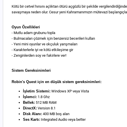
Kötü bir cetvel hırsını açlıktan ötürü açgözlü bir şekilde vergilendirdiğind
savaşmaya neden olur. Cesur yeni Kahramanımızın mütevazi başlangıçlard
Oyun Özellikleri
- Mutlu adam grubunu topla
- Bulmacaları çözmek için benzersiz becerileri kullan
- Yeni mini oyunlar ve okçuluk yarışmaları
- Karakterlerle iyi ve kötü etkileşime gir
- Zenginlerden soy ve fakirlere ver!
Sistem Gereksinimleri
Robin's Quest için en düşük sistem gereksinimleri:
İşletim Sistemi:
Windows XP veya Vista
İşlemci:
1.8 Ghz
Bellek:
512 MB RAM
DirectX:
Version 8.1
Disk Alanı:
400 MB boş alan
Ses Kartı:
Integrated Audio veya better