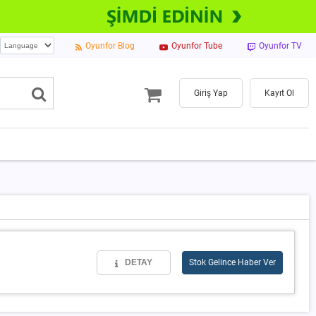
Oyunfor Blog
Oyunfor Tube
Oyunfor TV
Giriş Yap
Kayıt Ol
DETAY
Stok Gelince Haber Ver