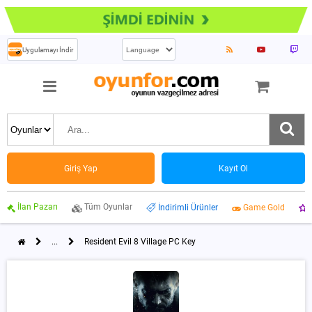
Uygulamayı İndir
Giriş Yap
Kayıt Ol
İlan Pazarı
Tüm Oyunlar
İndirimli Ürünler
Game Gold
...
Resident Evil 8 Village PC Key