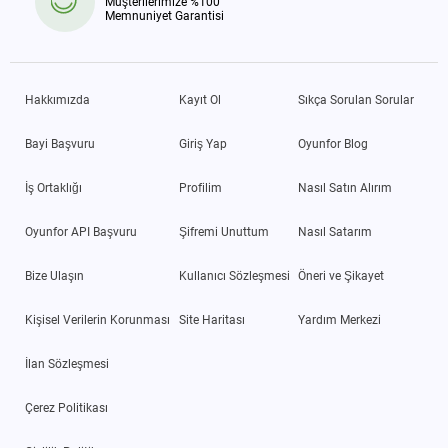
Müşterilerimize %100
Memnuniyet Garantisi
Hakkımızda
Kayıt Ol
Sıkça Sorulan Sorular
Bayi Başvuru
Giriş Yap
Oyunfor Blog
İş Ortaklığı
Profilim
Nasıl Satın Alırım
Oyunfor API Başvuru
Şifremi Unuttum
Nasıl Satarım
Bize Ulaşın
Kullanıcı Sözleşmesi
Öneri ve Şikayet
Kişisel Verilerin Korunması
Site Haritası
Yardım Merkezi
İlan Sözleşmesi
Çerez Politikası