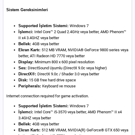
Sistem Gereksinimleri
Supported İşletim Sistemi:
Windows 7
İşlemci:
Intel Core™ 2 Quad 2.4GHz veya better, AMD Phenom™
II x4 3.4GHZ veya better
Bellek:
4GB veya better
Ekran Kartı:
512 MB VRAM, NVIDIA® GeForce 9800 series veya
better, ATI Radeon HD 7770 veya better
Display:
Minimum 800 x 600 pixel resolution
Ses:
DirectSound Uyumlu (DirectX 9.0c veya higher)
DirectX®:
DirectX 9.0c / Shader 3.0 veya better
Disk:
15 GB free hard drive space
Peripherals:
Keyboard ve mouse
Internet connection required for game activation.
Supported İşletim Sistemi:
Windows 7
İşlemci:
Intel Core™ i5-3570 veya better, AMD Phenom™ II x4
3.4GHZ veya better
Bellek:
4GB veya better
Ekran Kartı:
512 MB VRAM, NVIDIA(R) GeForce® GTX 650 veya