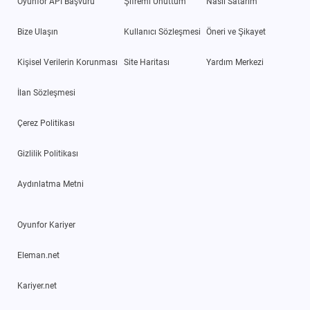
Oyunfor API Başvuru
Şifremi Unuttum
Nasıl Satarım
Bize Ulaşın
Kullanıcı Sözleşmesi
Öneri ve Şikayet
Kişisel Verilerin Korunması
Site Haritası
Yardım Merkezi
İlan Sözleşmesi
Çerez Politikası
Gizlilik Politikası
Aydınlatma Metni
Oyunfor Kariyer
Eleman.net
Kariyer.net