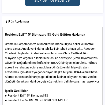
Stok Gelince Haber Ver
Ürün Açıklaması
Resident Evil™ 5/ Biohazard 5® Gold Edition Hakkında
Umbrella Corporation ve ölümcül virüs mahsulü yok edildi ve kontrol
altına alındı. Ancak yeni, daha tehlikeli bir tehdit ortaya çıktı. Raccoon
City'deki olaylardan kurtulduktan yıllar sonra Chris Redfield, tüm
dünyada biyo-organik silahların belası ile savaşıyor. Şimdi Biyoterörizm
Güvenlik Değerlendirme İttifakı'nın (BSAA) bir üyesi olan Chris, nüfusu
agresif ve rahatsız edici yaratıklara dönüştüren bir biyolojik ajanı
araştırmak için Afrika'ya gönderiliyor. Başka bir yerel BSAA ajanı Sheva
Alomar tarafından bir araya getirilen bu ikisinin, olayların rahatsız edici
dönüşünün arkasındaki gerçeği çözmek için birlikte çalışması gerekiyor
İçerik Özellikleri
● Resident Evil™ 5/ Biohazard 5®
● Resident Evil 5 - UNTOLD STORIES BUNDLER