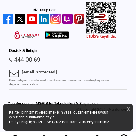
Bizi Takip Edin
Destek & İletişim
444 00 69
[email protected]
Gönderdiğiniz mesajlar canlı destek ekibimiz tarafından mesai başlangıcında
değerlendirmeye alınır
Oyunfor.com
bir
MGM Bilgi Teknolojileri A.Ş.
iştirakidir.
X
© Copyright 2026.
Oyunfor.com
Kaliteli bir hizmet verebilmek için yasal düzenlemelere uygun
çerezlerinizi kullanmaktayız.
Detaylı bilgi için
Gizlilik ve Çerez Politikamızı
inceleyebilirsiniz.