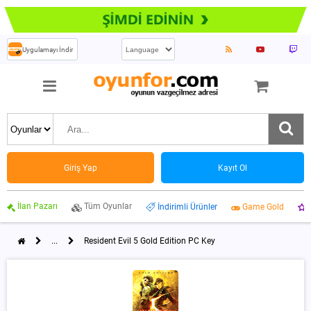
Uygulamayı İndir
Giriş Yap
Kayıt Ol
İlan Pazarı
Tüm Oyunlar
İndirimli Ürünler
Game Gold
...
Resident Evil 5 Gold Edition PC Key