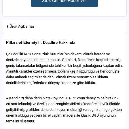
Stok Gelince Haber Ver
Ürün Açıklaması
Pillars of Eternity II: Deadfire Hakkında
Çok ödüllü RPG Sonsuzluk Sütunları'nın devamı olarak karada ve
denizde haydut bir tanrı takip edin. Geminizi, Deadfire'ın keşfedilmemiş
geniş takımadalar bölgesinde tehlikeli bir keşif yolculuğuna kaptan edin.
Ayrıntılı karakter özelleştirmesi, toplam keşif özgürlüğü ve her dönüşte
daha anlamlı seçimler de dahil olmak üzere sonsuz olasılıkların
derinliklerini keşfederken dünyayı iradenize göre bükün.
● Kendinizi daha derin bir tek oyunculu RPG oyun deneyimine bırakın -
en son teknoloji ve özelliklerle zenginleştirilmiş Deadfire, büyük ölçüde
geliştirilmiş grafikler, daha derin oyun mekaniği ve seçimlerin gerçekten
önemli olduğu yepyeni bir el yapımı macera ile klasik D&D oyununun
temelini oluşturur.