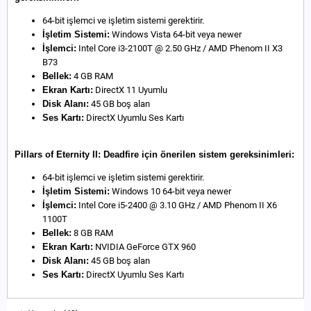
64-bit işlemci ve işletim sistemi gerektirir.
İşletim Sistemi:
Windows Vista 64-bit veya newer
İşlemci:
Intel Core i3-2100T @ 2.50 GHz / AMD Phenom II X3
B73
Bellek:
4 GB RAM
Ekran Kartı:
DirectX 11 Uyumlu
Disk Alanı:
45 GB boş alan
Ses Kartı:
DirectX Uyumlu Ses Kartı
Pillars of Eternity II: Deadfire için önerilen sistem gereksinimleri:
64-bit işlemci ve işletim sistemi gerektirir.
İşletim Sistemi:
Windows 10 64-bit veya newer
İşlemci:
Intel Core i5-2400 @ 3.10 GHz / AMD Phenom II X6
1100T
Bellek:
8 GB RAM
Ekran Kartı:
NVIDIA GeForce GTX 960
Disk Alanı:
45 GB boş alan
Ses Kartı:
DirectX Uyumlu Ses Kartı