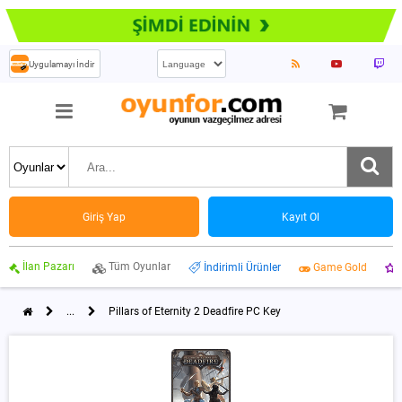
Uygulamayı İndir
Giriş Yap
Kayıt Ol
İlan Pazarı
Tüm Oyunlar
İndirimli Ürünler
Game Gold
...
Pillars of Eternity 2 Deadfire PC Key