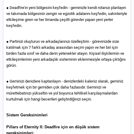
● Deadfire'ın yeni bölgesini keşfedin - geminizle kendi rotanızı planlayın
ve takımada bölgesinin zengin ve egzotik adalarını keşfedin, sakinleriyle
etkileşime giren ve her limanda çeşitli görevler yapan yeni yerler
keşfedin.
● Partinizi oluşturun ve arkadaşlarınızı özelleştirin - görevinizde size
katılmak için 7 farklı arkadaş arasından seçim yapın ve her biri için
birden fazla sınıf ve daha derin yetenekler atayın. Kişisel ilişkilerinin ve
etkileşimlerinin yeni arkadaşlık sisteminin eklenmesiyle ortaya çıktığını
görün.
● Geminizi denizlere kaptanlayın - denizlerdeki kaleniz olarak, geminiz
keşfetmek için bir gemiden çok daha fazlasıdır. Geminizi ve
mürettebatınızı yükseltin ve yol boyunca tehlikeli karşılaşmalardan
kurtulmak için hangi becerileri geliştirdiğinizi seçin.
Sistem Gereksinimleri
Pillars of Eternity II: Deadfire için en düşük sistem
gereksinimleri: