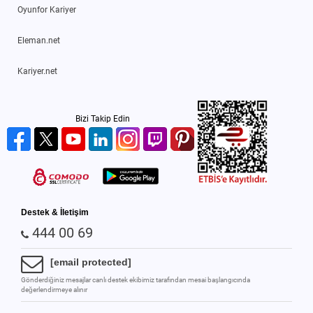
Oyunfor Kariyer
Eleman.net
Kariyer.net
Bizi Takip Edin
Destek & İletişim
444 00 69
[email protected]
Gönderdiğiniz mesajlar canlı destek ekibimiz tarafından mesai başlangıcında
değerlendirmeye alınır