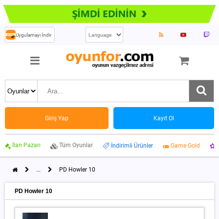
Uygulamayı İndir
Giriş Yap
Kayıt Ol
İlan Pazarı
Tüm Oyunlar
İndirimli Ürünler
Game Gold
...
PD Howler 10
PD Howler 10