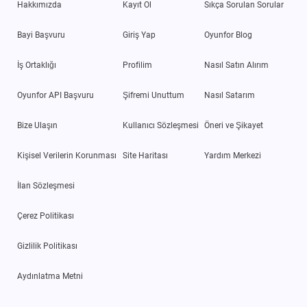
Hakkımızda
Kayıt Ol
Sıkça Sorulan Sorular
Bayi Başvuru
Giriş Yap
Oyunfor Blog
İş Ortaklığı
Profilim
Nasıl Satın Alırım
Oyunfor API Başvuru
Şifremi Unuttum
Nasıl Satarım
Bize Ulaşın
Kullanıcı Sözleşmesi
Öneri ve Şikayet
Kişisel Verilerin Korunması
Site Haritası
Yardım Merkezi
İlan Sözleşmesi
Çerez Politikası
Gizlilik Politikası
Aydınlatma Metni