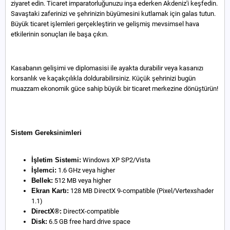
ziyaret edin. Ticaret imparatorluğunuzu inşa ederken Akdeniz'i keşfedin.
Savaştaki zaferinizi ve şehrinizin büyümesini kutlamak için galas tutun.
Büyük ticaret işlemleri gerçekleştirin ve gelişmiş mevsimsel hava
etkilerinin sonuçları ile başa çıkın.
Kasabanın gelişimi ve diplomasisi ile ayakta durabilir veya kasanızı
korsanlık ve kaçakçılıkla doldurabilirsiniz. Küçük şehrinizi bugün
muazzam ekonomik güce sahip büyük bir ticaret merkezine dönüştürün!
Sistem Gereksinimleri
İşletim Sistemi:
Windows XP SP2/Vista
İşlemci:
1.6 GHz veya higher
Bellek:
512 MB veya higher
Ekran Kartı:
128 MB DirectX 9-compatible (Pixel/Vertexshader
1.1)
DirectX®:
DirectX-compatible
Disk:
6.5 GB free hard drive space