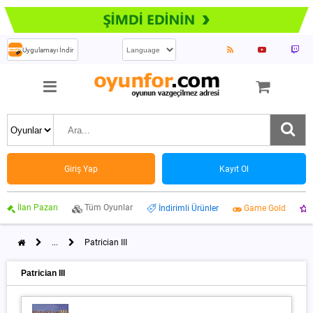
Uygulamayı İndir
Giriş Yap
Kayıt Ol
İlan Pazarı
Tüm Oyunlar
İndirimli Ürünler
Game Gold
...
Patrician III
Patrician III