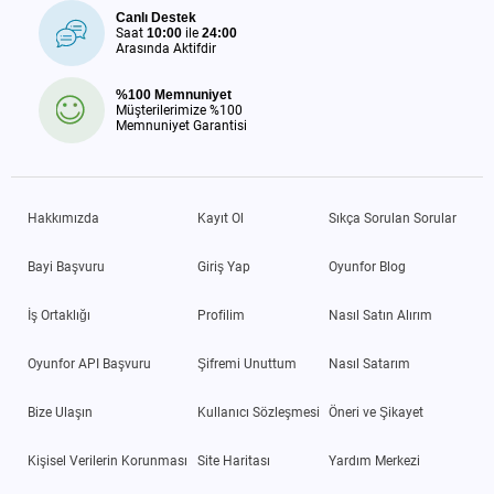
Canlı Destek
Saat
10:00
ile
24:00
Arasında Aktifdir
%100 Memnuniyet
Müşterilerimize %100
Memnuniyet Garantisi
Hakkımızda
Kayıt Ol
Sıkça Sorulan Sorular
Bayi Başvuru
Giriş Yap
Oyunfor Blog
İş Ortaklığı
Profilim
Nasıl Satın Alırım
Oyunfor API Başvuru
Şifremi Unuttum
Nasıl Satarım
Bize Ulaşın
Kullanıcı Sözleşmesi
Öneri ve Şikayet
Kişisel Verilerin Korunması
Site Haritası
Yardım Merkezi