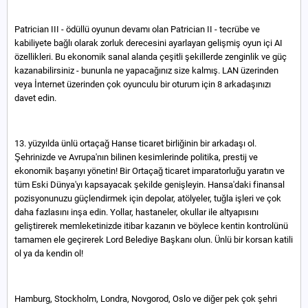
Patrician III - ödüllü oyunun devamı olan Patrician II - tecrübe ve
kabiliyete bağlı olarak zorluk derecesini ayarlayan gelişmiş oyun içi AI
özellikleri. Bu ekonomik sanal alanda çeşitli şekillerde zenginlik ve güç
kazanabilirsiniz - bununla ne yapacağınız size kalmış. LAN üzerinden
veya İnternet üzerinden çok oyunculu bir oturum için 8 arkadaşınızı
davet edin.
13. yüzyılda ünlü ortaçağ Hanse ticaret birliğinin bir arkadaşı ol.
Şehrinizde ve Avrupa'nın bilinen kesimlerinde politika, prestij ve
ekonomik başarıyı yönetin! Bir Ortaçağ ticaret imparatorluğu yaratın ve
tüm Eski Dünya'yı kapsayacak şekilde genişleyin. Hansa'daki finansal
pozisyonunuzu güçlendirmek için depolar, atölyeler, tuğla işleri ve çok
daha fazlasını inşa edin. Yollar, hastaneler, okullar ile altyapısını
geliştirerek memleketinizde itibar kazanın ve böylece kentin kontrolünü
tamamen ele geçirerek Lord Belediye Başkanı olun. Ünlü bir korsan katili
ol ya da kendin ol!
Hamburg, Stockholm, Londra, Novgorod, Oslo ve diğer pek çok şehri