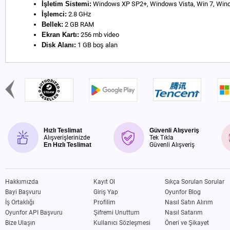
İşletim Sistemi:
Windows XP SP2+, Windows Vista, Win 7, Win
İşlemci:
2.8 GHz
Bellek:
2 GB RAM
Ekran Kartı:
256 mb video
Disk Alanı:
1 GB boş alan
Hızlı Teslimat
Güvenli Alışveriş
Alışverişlerinizde
Tek Tıkla
En Hızlı Teslimat
Güvenli Alışveriş
Hakkımızda
Kayıt Ol
Sıkça Sorulan Sorular
Bayi Başvuru
Giriş Yap
Oyunfor Blog
İş Ortaklığı
Profilim
Nasıl Satın Alırım
Oyunfor API Başvuru
Şifremi Unuttum
Nasıl Satarım
Bize Ulaşın
Kullanıcı Sözleşmesi
Öneri ve Şikayet