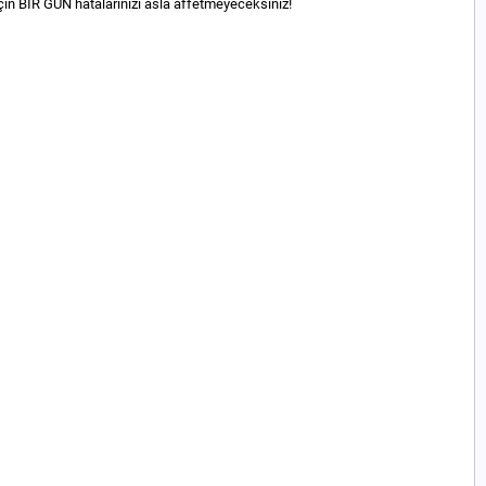
in BİR GÜN hatalarınızı asla affetmeyeceksiniz!