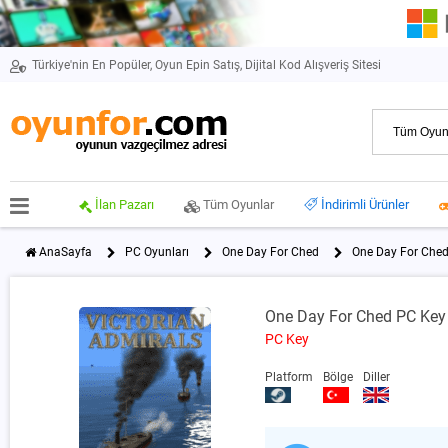
Türkiye'nin En Popüler, Oyun Epin Satış, Dijital Kod Alışveriş Sitesi
İlan Pazarı
Tüm Oyunlar
İndirimli Ürünler
AnaSayfa
PC Oyunları
One Day For Ched
One Day For Che
One Day For Ched PC Key
PC Key
Platform
Bölge
Diller