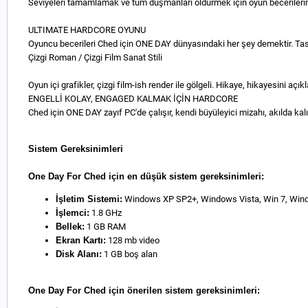
Seviyeleri tamamlamak ve tüm düşmanları öldürmek için oyun becerilerin
ULTIMATE HARDCORE OYUNU
Oyuncu becerileri Ched için ONE DAY dünyasındaki her şey demektir. Tasa
Çizgi Roman / Çizgi Film Sanat Stili
Oyun içi grafikler, çizgi film-ish render ile gölgeli. Hikaye, hikayesini açık
ENGELLİ KOLAY, ENGAGED KALMAK İÇİN HARDCORE
Ched için ONE DAY zayıf PC'de çalışır, kendi büyüleyici mizahı, akılda kalıcı
Sistem Gereksinimleri
One Day For Ched için en düşük sistem gereksinimleri:
İşletim Sistemi:
Windows XP SP2+, Windows Vista, Win 7, Win
İşlemci:
1.8 GHz
Bellek:
1 GB RAM
Ekran Kartı:
128 mb video
Disk Alanı:
1 GB boş alan
One Day For Ched için önerilen sistem gereksinimleri: