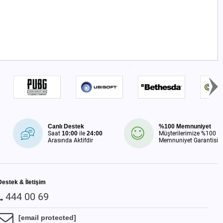
Canlı Destek
%100 Memnuniyet
Saat
10:00
ile
24:00
Müşterilerimize %100
Arasında Aktifdir
Memnuniyet Garantisi
Destek & İletişim
444 00 69
[email protected]