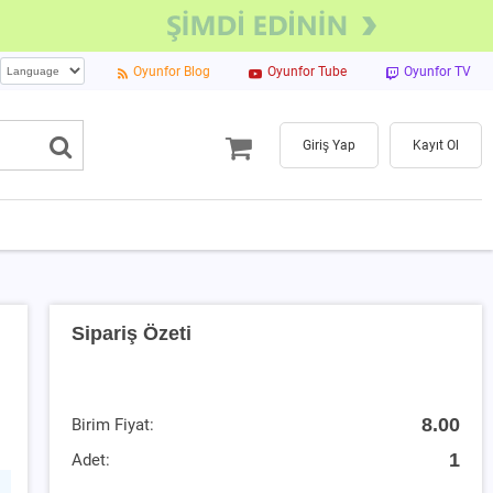
Oyunfor Blog
Oyunfor Tube
Oyunfor TV
Giriş Yap
Kayıt Ol
Sipariş Özeti
8.00
Birim Fiyat:
1
Adet: