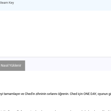
Steam Key
Nasıl Yüklenir
yeyi tamamlayın ve Ched'in zihninin sırlarını öğrenin. Ched için ONE DAY, oyunun 