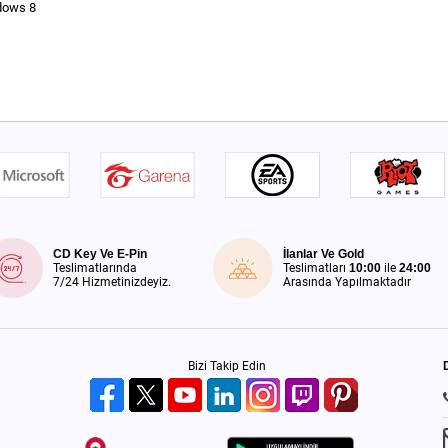
dows 8
CD Key Ve E-Pin
İlanlar Ve Gold
Teslimatlarında
Teslimatları
10:00
ile
24:00
7/24 Hizmetinizdeyiz.
Arasında Yapılmaktadır
Bizi Takip Edin