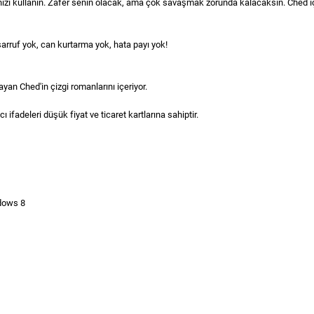
izi kullanın. Zafer senin olacak, ama çok savaşmak zorunda kalacaksın. Ched iç
rruf yok, can kurtarma yok, hata payı yok!
layan Ched'in çizgi romanlarını içeriyor.
 ifadeleri düşük fiyat ve ticaret kartlarına sahiptir.
dows 8