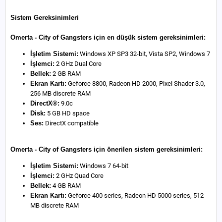
Sistem Gereksinimleri
Omerta - City of Gangsters için en düşük sistem gereksinimleri:
İşletim Sistemi:
Windows XP SP3 32-bit, Vista SP2, Windows 7
İşlemci:
2 GHz Dual Core
Bellek:
2 GB RAM
Ekran Kartı:
Geforce 8800, Radeon HD 2000, Pixel Shader 3.0,
256 MB discrete RAM
DirectX®:
9.0c
Disk:
5 GB HD space
Ses:
DirectX compatible
Omerta - City of Gangsters için önerilen sistem gereksinimleri:
İşletim Sistemi:
Windows 7 64-bit
İşlemci:
2 GHz Quad Core
Bellek:
4 GB RAM
Ekran Kartı:
Geforce 400 series, Radeon HD 5000 series, 512
MB discrete RAM