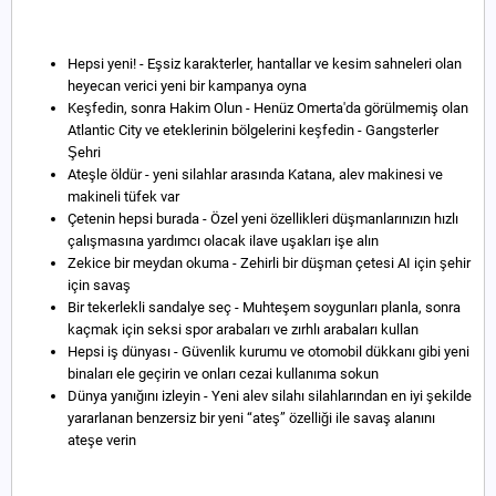
Hepsi yeni! - Eşsiz karakterler, hantallar ve kesim sahneleri olan
heyecan verici yeni bir kampanya oyna
Keşfedin, sonra Hakim Olun - Henüz Omerta'da görülmemiş olan
Atlantic City ve eteklerinin bölgelerini keşfedin - Gangsterler
Şehri
Ateşle öldür - yeni silahlar arasında Katana, alev makinesi ve
makineli tüfek var
Çetenin hepsi burada - Özel yeni özellikleri düşmanlarınızın hızlı
çalışmasına yardımcı olacak ilave uşakları işe alın
Zekice bir meydan okuma - Zehirli bir düşman çetesi AI için şehir
için savaş
Bir tekerlekli sandalye seç - Muhteşem soygunları planla, sonra
kaçmak için seksi spor arabaları ve zırhlı arabaları kullan
Hepsi iş dünyası - Güvenlik kurumu ve otomobil dükkanı gibi yeni
binaları ele geçirin ve onları cezai kullanıma sokun
Dünya yanığını izleyin - Yeni alev silahı silahlarından en iyi şekilde
yararlanan benzersiz bir yeni “ateş” özelliği ile savaş alanını
ateşe verin