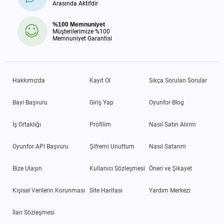
Arasında Aktifdir
%100 Memnuniyet
Müşterilerimize %100
Memnuniyet Garantisi
Hakkımızda
Kayıt Ol
Sıkça Sorulan Sorular
Bayi Başvuru
Giriş Yap
Oyunfor Blog
İş Ortaklığı
Profilim
Nasıl Satın Alırım
Oyunfor API Başvuru
Şifremi Unuttum
Nasıl Satarım
Bize Ulaşın
Kullanıcı Sözleşmesi
Öneri ve Şikayet
Kişisel Verilerin Korunması
Site Haritası
Yardım Merkezi
İlan Sözleşmesi