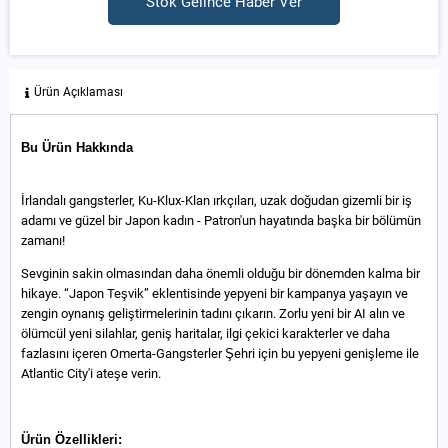
Stok Gelince Haber Ver
Ürün Açıklaması
Bu Ürün Hakkında
İrlandalı gangsterler, Ku-Klux-Klan ırkçıları, uzak doğudan gizemli bir iş
adamı ve güzel bir Japon kadın - Patron'un hayatında başka bir bölümün
zamanı!
Sevginin sakin olmasından daha önemli olduğu bir dönemden kalma bir
hikaye. “Japon Teşvik” eklentisinde yepyeni bir kampanya yaşayın ve
zengin oynanış geliştirmelerinin tadını çıkarın. Zorlu yeni bir AI alın ve
ölümcül yeni silahlar, geniş haritalar, ilgi çekici karakterler ve daha
fazlasını içeren Omerta-Gangsterler Şehri için bu yepyeni genişleme ile
Atlantic City'i ateşe verin.
Ürün Özellikleri: