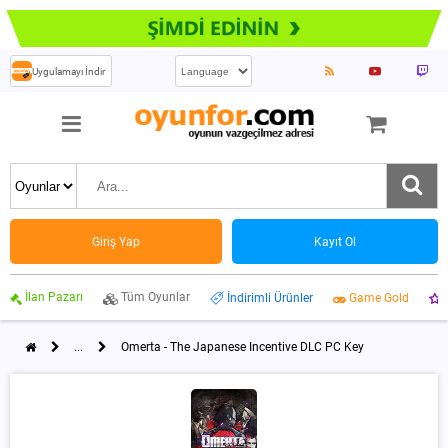
Uygulamayı İndir
Giriş Yap
Kayıt Ol
İlan Pazarı
Tüm Oyunlar
İndirimli Ürünler
Game Gold
...
Omerta - The Japanese Incentive DLC PC Key