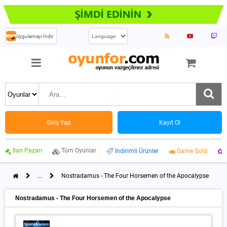
Uygulamayı İndir
Giriş Yap
Kayıt Ol
İlan Pazarı
Tüm Oyunlar
İndirimli Ürünler
Game Gold
...
Nostradamus - The Four Horsemen of the Apocalypse
Nostradamus - The Four Horsemen of the Apocalypse