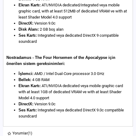
Ekran Kartı:
ATI/NVIDIA dedicated/integrated veya mobile
graphic card, with at least 512MB of dedicated VRAM ve with at
least Shader Model 4.0 support
DirectX:
Version 9.0c
Disk Alanı:
2 GB boş alan
Ses Kartı:
Integrated veya dedicated DirectX 9 compatible
soundcard
Nostradamus - The Four Horsemen of the Apocalypse için
önerilen sistem gereksinimleri:
İşlemci:
AMD / Intel Dual-Core processor 3.0 GHz
Bellek:
4 GB RAM
Ekran Kartı:
ATI/NVIDIA dedicated veya mobile graphic card
with at least 1GB of dedicated VRAM ve with at least Shader
Model 4.0 support
DirectX:
Version 9.0c
Ses Kartı:
Integrated veya dedicated DirectX 9.0c compatible
soundcard
Yorumlar
(1)