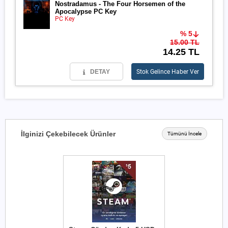
Nostradamus - The Four Horsemen of the
Apocalypse PC Key
PC Key
% 5
15.00 TL
14.25 TL
DETAY
Stok Gelince Haber Ver
İlginizi Çekebilecek Ürünler
Tümünü İncele