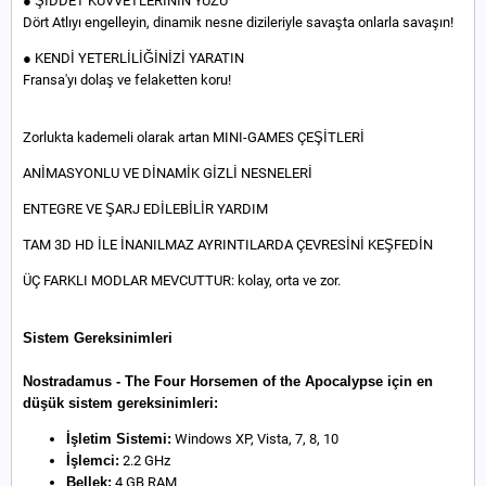
● ŞİDDET KUVVETLERİNİN YÜZÜ
Dört Atlıyı engelleyin, dinamik nesne dizileriyle savaşta onlarla savaşın!
● KENDİ YETERLİLİĞİNİZİ YARATIN
Fransa'yı dolaş ve felaketten koru!
Zorlukta kademeli olarak artan MINI-GAMES ÇEŞİTLERİ
ANİMASYONLU VE DİNAMİK GİZLİ NESNELERİ
ENTEGRE VE ŞARJ EDİLEBİLİR YARDIM
TAM 3D HD İLE İNANILMAZ AYRINTILARDA ÇEVRESİNİ KEŞFEDİN
ÜÇ FARKLI MODLAR MEVCUTTUR: kolay, orta ve zor.
Sistem Gereksinimleri
Nostradamus - The Four Horsemen of the Apocalypse için en
düşük sistem gereksinimleri:
İşletim Sistemi:
Windows XP, Vista, 7, 8, 10
İşlemci:
2.2 GHz
Bellek:
4 GB RAM