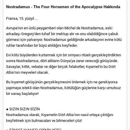
Nostradamus - The Four Horsemen of the Apocalypse Hakkında
Fransa, 15. yüzyıl ...
Avrupa'nın en ünlü peygamberi olan Michel de Nostradamus, eski
arkadaşı Gregory'den tuhaf bir mektup alır ve onu olabildiğince çabuk
görmesi için yalvarıyor. Nostradamus geldiğinde arkadaşının evine kötü
ruhlar tarafından bir büyü atıldığını keşfeder.
Evi kötü büyülerden kurtarmak için bir simyacı ritüeli gerçekleştirdikten
sonra Nostradamus, dört atlıların Dünya'ya zarar vereceği görüşünde.
Savaşlar, kıtlık, vebalar ve diğer birçok felaketler, Kıyamet'in bu Dört
Atlısı'nın meyveleri olacak.
Bu kıyamet görüşünün gerçekleşmesini önlemek için ne gerekiyorsa
yapmaya istekli olan Nostradamus, kötülüğün güçlerine karşı umutsuz
bir savaş başlatıyor!
● SIZIN SIZIN SİZİN
Nostradamus olarak, Kıyametin Dört Atlısı'nın nasıl ortaya çıktığını
keşfetmek için bulmacaları ve bilmeceleri çöz!