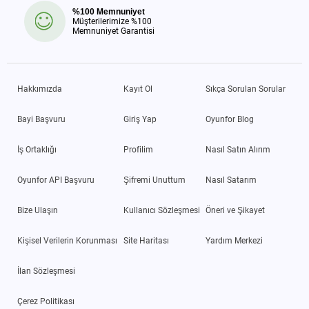
%100 Memnuniyet
Müşterilerimize %100
Memnuniyet Garantisi
Hakkımızda
Kayıt Ol
Sıkça Sorulan Sorular
Bayi Başvuru
Giriş Yap
Oyunfor Blog
İş Ortaklığı
Profilim
Nasıl Satın Alırım
Oyunfor API Başvuru
Şifremi Unuttum
Nasıl Satarım
Bize Ulaşın
Kullanıcı Sözleşmesi
Öneri ve Şikayet
Kişisel Verilerin Korunması
Site Haritası
Yardım Merkezi
İlan Sözleşmesi
Çerez Politikası