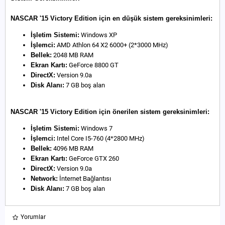
NASCAR '15 Victory Edition için en düşük sistem gereksinimleri:
İşletim Sistemi:
Windows XP
İşlemci:
AMD Athlon 64 X2 6000+ (2*3000 MHz)
Bellek:
2048 MB RAM
Ekran Kartı:
GeForce 8800 GT
DirectX:
Version 9.0a
Disk Alanı:
7 GB boş alan
NASCAR '15 Victory Edition için önerilen sistem gereksinimleri:
İşletim Sistemi:
Windows 7
İşlemci:
Intel Core I5-760 (4*2800 MHz)
Bellek:
4096 MB RAM
Ekran Kartı:
GeForce GTX 260
DirectX:
Version 9.0a
Network:
İnternet Bağlantısı
Disk Alanı:
7 GB boş alan
Yorumlar