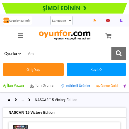
Uygulamayı İndir
Giriş Yap
Kayıt Ol
İlan Pazarı
Tüm Oyunlar
İndirimli Ürünler
Game Gold
...
NASCAR '15 Victory Edition
NASCAR '15 Victory Edition