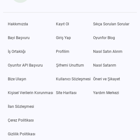
Hakkımızda
Kayıt Ol
Sıkça Sorulan Sorular
Bayi Başvuru
Giriş Yap
Oyunfor Blog
İş Ortaklığı
Profilim
Nasıl Satın Alırım
Oyunfor API Başvuru
Şifremi Unuttum
Nasıl Satarım
Bize Ulaşın
Kullanıcı Sözleşmesi
Öneri ve Şikayet
Kişisel Verilerin Korunması
Site Haritası
Yardım Merkezi
İlan Sözleşmesi
Çerez Politikası
Gizlilik Politikası