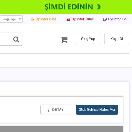
Oyunfor Blog
Oyunfor Tube
Oyunfor TV
Giriş Yap
Kayıt Ol
DETAY
Stok Gelince Haber Ver