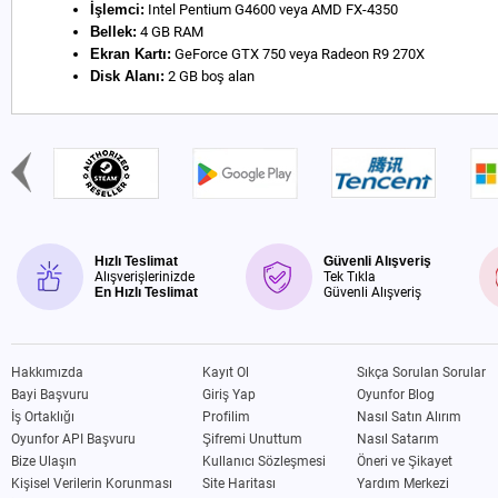
İşlemci:
Intel Pentium G4600 veya AMD FX-4350
Bellek:
4 GB RAM
Ekran Kartı:
GeForce GTX 750 veya Radeon R9 270X
Disk Alanı:
2 GB boş alan
Hızlı Teslimat
Güvenli Alışveriş
Alışverişlerinizde
Tek Tıkla
En Hızlı Teslimat
Güvenli Alışveriş
Hakkımızda
Kayıt Ol
Sıkça Sorulan Sorular
Bayi Başvuru
Giriş Yap
Oyunfor Blog
İş Ortaklığı
Profilim
Nasıl Satın Alırım
Oyunfor API Başvuru
Şifremi Unuttum
Nasıl Satarım
Bize Ulaşın
Kullanıcı Sözleşmesi
Öneri ve Şikayet
Kişisel Verilerin Korunması
Site Haritası
Yardım Merkezi