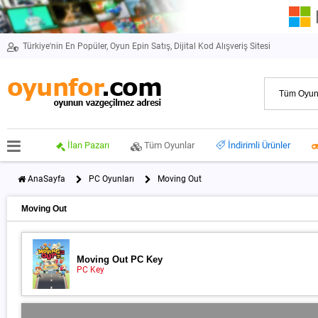
Türkiye'nin En Popüler, Oyun Epin Satış, Dijital Kod Alışveriş Sitesi
İlan Pazarı
Tüm Oyunlar
İndirimli Ürünler
AnaSayfa
PC Oyunları
Moving Out
Moving Out
Moving Out PC Key
PC Key