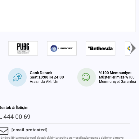
Canlı Destek
%100 Memnuniyet
Saat
10:00
ile
24:00
Müşterilerimize %100
Arasında Aktifdir
Memnuniyet Garantisi
Destek & İletişim
444 00 69
[email protected]
önderdiğiniz mesajlar canlı destek ekibimiz tarafından mesai başlangıcında değerlendirmeye