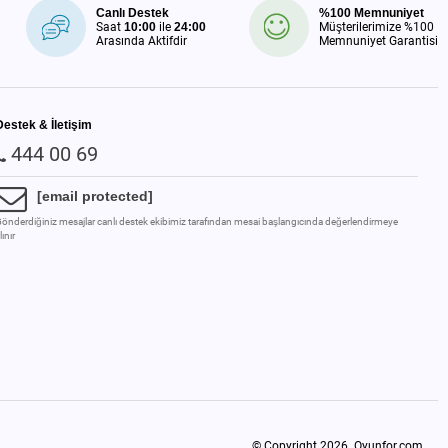
Canlı Destek
%100 Memnuniyet
Saat
10:00
ile
24:00
Müşterilerimize %100
Arasında Aktifdir
Memnuniyet Garantisi
Destek & İletişim
444 00 69
[email protected]
önderdiğiniz mesajlar canlı destek ekibimiz tarafından mesai başlangıcında değerlendirmeye
lınır
© Copyright 2026.
Oyunfor.com