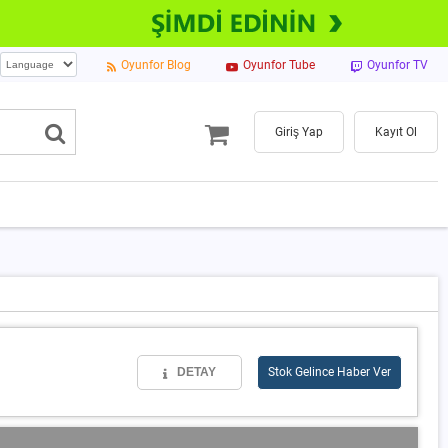
Oyunfor Blog
Oyunfor Tube
Oyunfor TV
Giriş Yap
Kayıt Ol
DETAY
Stok Gelince Haber Ver