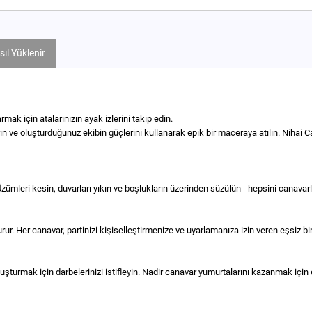
ıl Yüklenir
rmak için atalarınızın ayak izlerini takip edin.
rın ve oluşturduğunuz ekibin güçlerini kullanarak epik bir maceraya atılın. Nihai 
mleri kesin, duvarları yıkın ve boşlukların üzerinden süzülün - hepsini canavarlar
urur. Her canavar, partinizi kişiselleştirmenize ve uyarlamanıza izin veren eşsiz bi
oluşturmak için darbelerinizi istifleyin. Nadir canavar yumurtalarını kazanmak içi