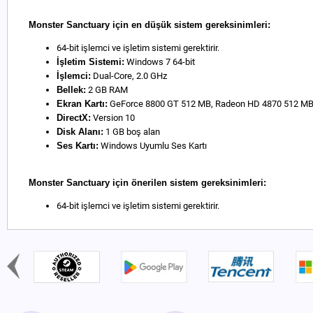
Monster Sanctuary için en düşük sistem gereksinimleri:
64-bit işlemci ve işletim sistemi gerektirir.
İşletim Sistemi:
Windows 7 64-bit
İşlemci:
Dual-Core, 2.0 GHz
Bellek:
2 GB RAM
Ekran Kartı:
GeForce 8800 GT 512 MB, Radeon HD 4870 512 M
DirectX:
Version 10
Disk Alanı:
1 GB boş alan
Ses Kartı:
Windows Uyumlu Ses Kartı
Monster Sanctuary için önerilen sistem gereksinimleri:
64-bit işlemci ve işletim sistemi gerektirir.