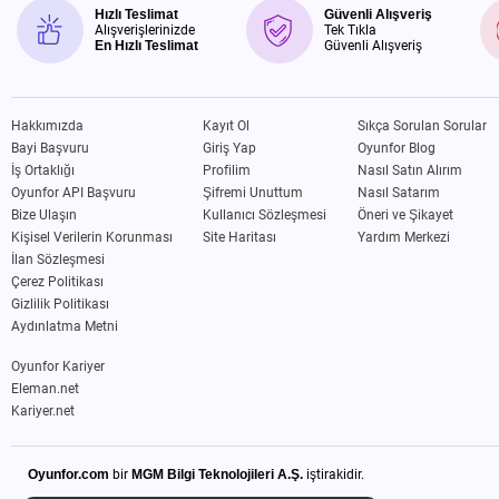
Hızlı Teslimat
Güvenli Alışveriş
Alışverişlerinizde
Tek Tıkla
En Hızlı Teslimat
Güvenli Alışveriş
Hakkımızda
Kayıt Ol
Sıkça Sorulan Sorular
Bayi Başvuru
Giriş Yap
Oyunfor Blog
İş Ortaklığı
Profilim
Nasıl Satın Alırım
Oyunfor API Başvuru
Şifremi Unuttum
Nasıl Satarım
Bize Ulaşın
Kullanıcı Sözleşmesi
Öneri ve Şikayet
Kişisel Verilerin Korunması
Site Haritası
Yardım Merkezi
İlan Sözleşmesi
Çerez Politikası
Gizlilik Politikası
Aydınlatma Metni
Oyunfor Kariyer
Eleman.net
Kariyer.net
Oyunfor.com
bir
MGM Bilgi Teknolojileri A.Ş.
iştirakidir.