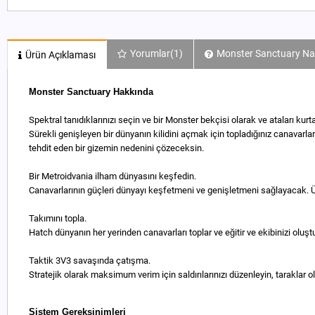
Yorumlar
(1)
Monster Sanctuary Nas
Ürün Açıklaması
Monster Sanctuary Hakkında
Spektral tanıdıklarınızı seçin ve bir Monster bekçisi olarak ve ataları kurta
Sürekli genişleyen bir dünyanın kilidini açmak için topladığınız canavarla
tehdit eden bir gizemin nedenini çözeceksin.
Bir Metroidvania ilham dünyasını keşfedin.
Canavarlarının güçleri dünyayı keşfetmeni ve genişletmeni sağlayacak. Üzü
Takımını topla.
Hatch dünyanın her yerinden canavarları toplar ve eğitir ve ekibinizi oluşt
Taktik 3V3 savaşında çatışma.
Stratejik olarak maksimum verim için saldırılarınızı düzenleyin, taraklar 
Sistem Gereksinimleri