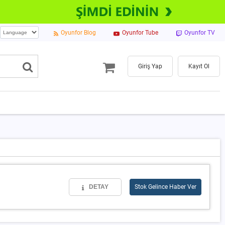
Oyunfor Blog
Oyunfor Tube
Oyunfor TV
Giriş Yap
Kayıt Ol
DETAY
Stok Gelince Haber Ver