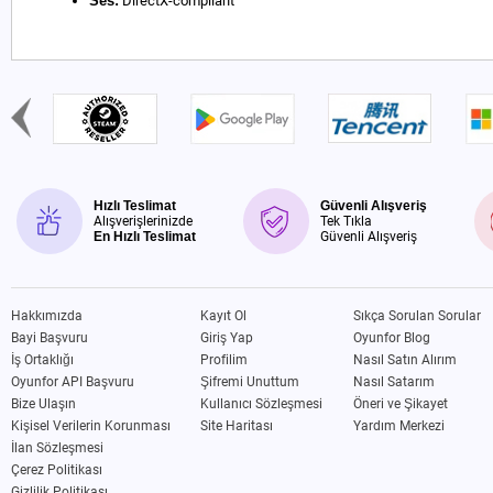
Ses:
DirectX-compliant
Hızlı Teslimat
Güvenli Alışveriş
Alışverişlerinizde
Tek Tıkla
En Hızlı Teslimat
Güvenli Alışveriş
Hakkımızda
Kayıt Ol
Sıkça Sorulan Sorular
Bayi Başvuru
Giriş Yap
Oyunfor Blog
İş Ortaklığı
Profilim
Nasıl Satın Alırım
Oyunfor API Başvuru
Şifremi Unuttum
Nasıl Satarım
Bize Ulaşın
Kullanıcı Sözleşmesi
Öneri ve Şikayet
Kişisel Verilerin Korunması
Site Haritası
Yardım Merkezi
İlan Sözleşmesi
Çerez Politikası
Gizlilik Politikası