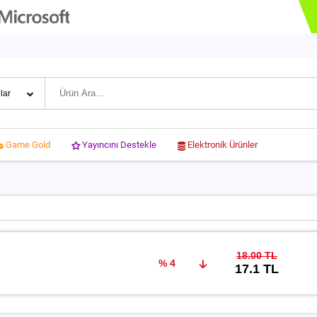
Yayıncını Destekle
Elektronik Ürünler
Game Gold
18.00 TL
% 4
17.1 TL