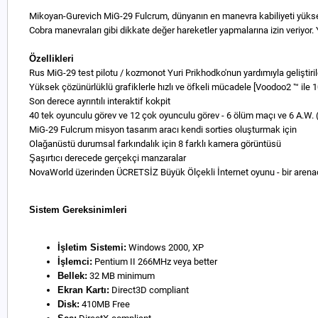
Mikoyan-Gurevich MiG-29 Fulcrum, dünyanın en manevra kabiliyeti yüksek ve 
Cobra manevraları gibi dikkate değer hareketler yapmalarına izin veriyo
Özellikleri
Rus MiG-29 test pilotu / kozmonot Yuri Prikhodko'nun yardımıyla geliştir
Yüksek çözünürlüklü grafiklerle hızlı ve öfkeli mücadele [Voodoo2 ™ ile 1
Son derece ayrıntılı interaktif kokpit
40 tek oyunculu görev ve 12 çok oyunculu görev - 6 ölüm maçı ve 6 A.W. 
MiG-29 Fulcrum misyon tasarım aracı kendi sorties oluşturmak için
Olağanüstü durumsal farkındalık için 8 farklı kamera görüntüsü
Şaşırtıcı derecede gerçekçi manzaralar
NovaWorld üzerinden ÜCRETSİZ Büyük Ölçekli İnternet oyunu - bir arenad
Sistem Gereksinimleri
İşletim Sistemi:
Windows 2000, XP
İşlemci:
Pentium II 266MHz veya better
Bellek:
32 MB minimum
Ekran Kartı:
Direct3D compliant
Disk:
410MB Free