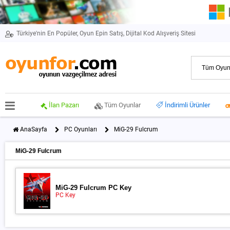
Türkiye'nin En Popüler, Oyun Epin Satış, Dijital Kod Alışveriş Sitesi
İlan Pazarı
Tüm Oyunlar
İndirimli Ürünler
AnaSayfa
PC Oyunları
MiG-29 Fulcrum
MiG-29 Fulcrum
MiG-29 Fulcrum PC Key
PC Key