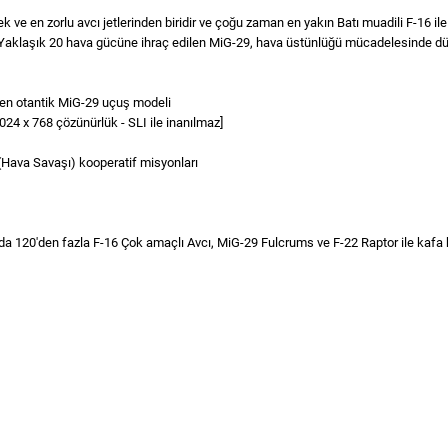
en zorlu avcı jetlerinden biridir ve çoğu zaman en yakın Batı muadili F-16 ile karş
r. Yaklaşık 20 hava gücüne ihraç edilen MiG-29, hava üstünlüğü mücadelesinde dü
ilen otantik MiG-29 uçuş modeli
024 x 768 çözünürlük - SLI ile inanılmaz]
(Hava Savaşı) kooperatif misyonları
a 120'den fazla F-16 Çok amaçlı Avcı, MiG-29 Fulcrums ve F-22 Raptor ile kafa 