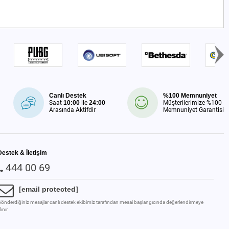
Canlı Destek
%100 Memnuniyet
Saat
10:00
ile
24:00
Müşterilerimize %100
Arasında Aktifdir
Memnuniyet Garantisi
Destek & İletişim
444 00 69
[email protected]
önderdiğiniz mesajlar canlı destek ekibimiz tarafından mesai başlangıcında değerlendirmeye
lınır