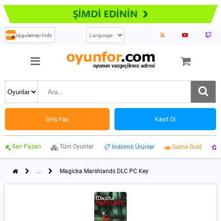
Uygulamayı İndir
Giriş Yap
Kayıt Ol
İlan Pazarı
Tüm Oyunlar
İndirimli Ürünler
Game Gold
...
Magicka Marshlands DLC PC Key