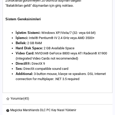
Zorluklarda görünmeyen 20 ölümcül düşman dalgası
"Bataklıktan geldi" düşmanları için giriş noktası.
Sistem Gereksinimleri
İşletim Sistemi:
Windows XP/Vista/7 (32- veya 64-bit)
İşlemci:
Intel® Pentium® IV 2.4 GHz veya AMD 3500+
Bellek:
2 GB RAM
Hard Disk Space:
2 GB Available Space
Video Card:
NVIDIA® GeForce 8800 veya ATI Radeon® X1900
(Integrated Video Cards not recommended)
DirectX®:
DirectX 9
Ses:
DirectX-compatible sound card
Additional:
3-button mouse, klavye ve speakers. DSL Internet
connection for multiplayer. .NET 3.5 required
Yorumlar
(45)
Magicka Marshlands DLC PC Key Nasıl Yüklenir