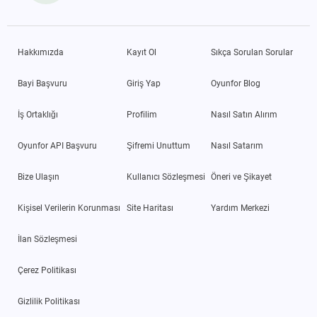
Hakkımızda
Kayıt Ol
Sıkça Sorulan Sorular
Bayi Başvuru
Giriş Yap
Oyunfor Blog
İş Ortaklığı
Profilim
Nasıl Satın Alırım
Oyunfor API Başvuru
Şifremi Unuttum
Nasıl Satarım
Bize Ulaşın
Kullanıcı Sözleşmesi
Öneri ve Şikayet
Kişisel Verilerin Korunması
Site Haritası
Yardım Merkezi
İlan Sözleşmesi
Çerez Politikası
Gizlilik Politikası