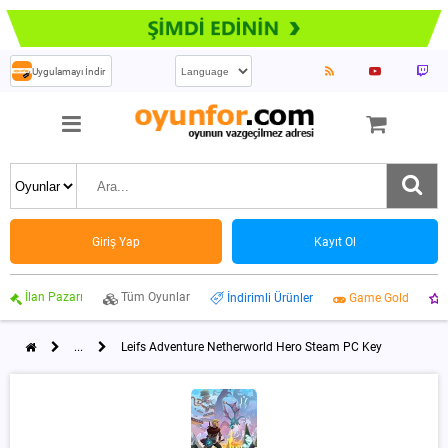
Uygulamayı İndir
Giriş Yap
Kayıt Ol
İlan Pazarı
Tüm Oyunlar
İndirimli Ürünler
Game Gold
...
Leifs Adventure Netherworld Hero Steam PC Key