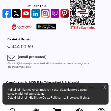
Bizi Takip Edin
Destek & İletişim
444 00 69
[email protected]
Gönderdiğiniz mesajlar canlı destek ekibimiz tarafından mesai başlangıcında
değerlendirmeye alınır
Oyunfor.com
bir
MGM Bilgi Teknolojileri A.Ş.
iştirakidir.
X
© Copyright 2026.
Oyunfor.com
Kaliteli bir hizmet verebilmek için yasal düzenlemelere uygun
çerezlerinizi kullanmaktayız.
Detaylı bilgi için
Gizlilik ve Çerez Politikamızı
inceleyebilirsiniz.