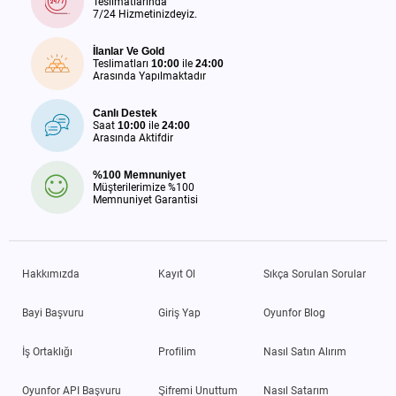
Teslimatlarında
7/24 Hizmetinizdeyiz.
İlanlar Ve Gold
Teslimatları
10:00
ile
24:00
Arasında Yapılmaktadır
Canlı Destek
Saat
10:00
ile
24:00
Arasında Aktifdir
%100 Memnuniyet
Müşterilerimize %100
Memnuniyet Garantisi
Hakkımızda
Kayıt Ol
Sıkça Sorulan Sorular
Bayi Başvuru
Giriş Yap
Oyunfor Blog
İş Ortaklığı
Profilim
Nasıl Satın Alırım
Oyunfor API Başvuru
Şifremi Unuttum
Nasıl Satarım