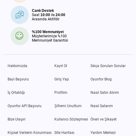
Canlı Destek
Saat
10:00
ile
24:00
Arasında Aktifdir
%100 Memnuniyet
Müşterilerimize %100
Memnuniyet Garantisi
Hakkımızda
Kayıt Ol
Sıkça Sorulan Sorular
Bayi Başvuru
Giriş Yap
Oyunfor Blog
İş Ortaklığı
Profilim
Nasıl Satın Alırım
Oyunfor API Başvuru
Şifremi Unuttum
Nasıl Satarım
Bize Ulaşın
Kullanıcı Sözleşmesi
Öneri ve Şikayet
Kişisel Verilerin Korunması
Site Haritası
Yardım Merkezi