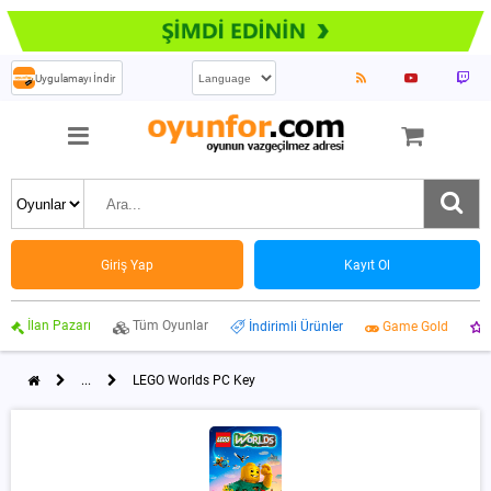
Uygulamayı İndir
Giriş Yap
Kayıt Ol
İlan Pazarı
Tüm Oyunlar
İndirimli Ürünler
Game Gold
...
LEGO Worlds PC Key