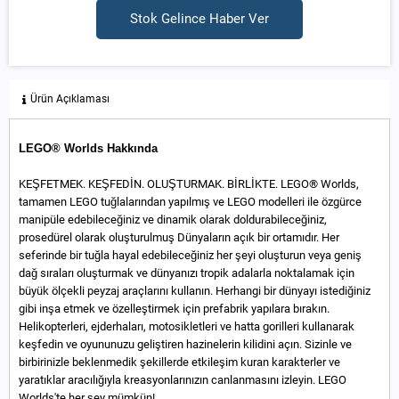
Stok Gelince Haber Ver
Ürün Açıklaması
LEGO® Worlds Hakkında
KEŞFETMEK. KEŞFEDİN. OLUŞTURMAK. BİRLİKTE. LEGO® Worlds,
tamamen LEGO tuğlalarından yapılmış ve LEGO modelleri ile özgürce
manipüle edebileceğiniz ve dinamik olarak doldurabileceğiniz,
prosedürel olarak oluşturulmuş Dünyaların açık bir ortamıdır. Her
seferinde bir tuğla hayal edebileceğiniz her şeyi oluşturun veya geniş
dağ sıraları oluşturmak ve dünyanızı tropik adalarla noktalamak için
büyük ölçekli peyzaj araçlarını kullanın. Herhangi bir dünyayı istediğiniz
gibi inşa etmek ve özelleştirmek için prefabrik yapılara bırakın.
Helikopterleri, ejderhaları, motosikletleri ve hatta gorilleri kullanarak
keşfedin ve oyununuzu geliştiren hazinelerin kilidini açın. Sizinle ve
birbirinizle beklenmedik şekillerde etkileşim kuran karakterler ve
yaratıklar aracılığıyla kreasyonlarınızın canlanmasını izleyin. LEGO
Worlds'te her şey mümkün!