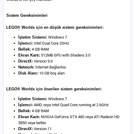
Sistem Gereksinimleri
LEGO® Worlds için en düşük sistem gereksinimleri:
İşletim Sistemi:
Windows 7
İşlemci:
Intel Dual Core 2GHz
Bellek:
4 GB RAM
Ekran Kartı:
512MB GPU with Shaders 3.0
DirectX:
Version 9.0
Network:
İnternet Bağlantısı
Disk Alanı:
10 GB boş alan
LEGO® Worlds için önerilen sistem gereksinimleri:
İşletim Sistemi:
Windows 7
İşlemci:
AMD veya Intel Quad Core running at 2.6GHz
Bellek:
4 GB RAM
Ekran Kartı:
NVIDIA GeForce GTX 480 veya ATI Radeon HD
5850 veya better
DirectX:
Version 11