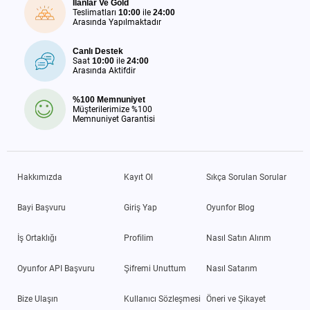
İlanlar Ve Gold
Teslimatları
10:00
ile
24:00
Arasında Yapılmaktadır
Canlı Destek
Saat
10:00
ile
24:00
Arasında Aktifdir
%100 Memnuniyet
Müşterilerimize %100
Memnuniyet Garantisi
Hakkımızda
Kayıt Ol
Sıkça Sorulan Sorular
Bayi Başvuru
Giriş Yap
Oyunfor Blog
İş Ortaklığı
Profilim
Nasıl Satın Alırım
Oyunfor API Başvuru
Şifremi Unuttum
Nasıl Satarım
Bize Ulaşın
Kullanıcı Sözleşmesi
Öneri ve Şikayet