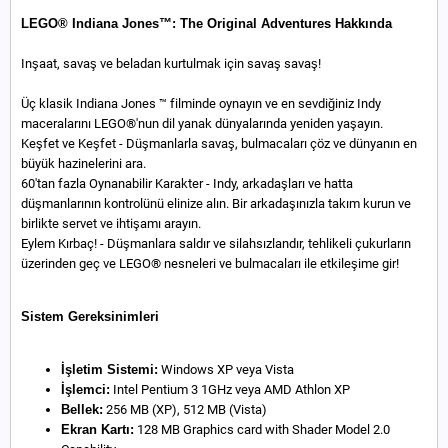
LEGO® Indiana Jones™: The Original Adventures Hakkında
Inşaat, savaş ve beladan kurtulmak için savaş savaş!
Üç klasik Indiana Jones ™ filminde oynayın ve en sevdiğiniz Indy
maceralarını LEGO®'nun dil yanak dünyalarında yeniden yaşayın.
Keşfet ve Keşfet - Düşmanlarla savaş, bulmacaları çöz ve dünyanın en
büyük hazinelerini ara.
60'tan fazla Oynanabilir Karakter - Indy, arkadaşları ve hatta
düşmanlarının kontrolünü elinize alın. Bir arkadaşınızla takım kurun ve
birlikte servet ve ihtişamı arayın.
Eylem Kırbaç! - Düşmanlara saldır ve silahsızlandır, tehlikeli çukurların
üzerinden geç ve LEGO® nesneleri ve bulmacaları ile etkileşime gir!
Sistem Gereksinimleri
İşletim Sistemi:
Windows XP veya Vista
İşlemci:
Intel Pentium 3 1GHz veya AMD Athlon XP
Bellek:
256 MB (XP), 512 MB (Vista)
Ekran Kartı:
128 MB Graphics card with Shader Model 2.0