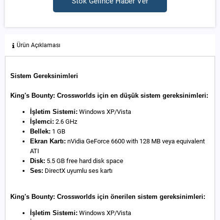
Stok Gelince Haber Ver
Ürün Açıklaması
Sistem Gereksinimleri
King's Bounty: Crossworlds için en düşük sistem gereksinimleri:
İşletim Sistemi:
Windows XP/Vista
İşlemci:
2.6 GHz
Bellek:
1 GB
Ekran Kartı:
nVidia GeForce 6600 with 128 MB veya equivalent
ATI
Disk:
5.5 GB free hard disk space
Ses:
DirectX uyumlu ses kartı
King's Bounty: Crossworlds için önerilen sistem gereksinimleri:
İşletim Sistemi:
Windows XP/Vista