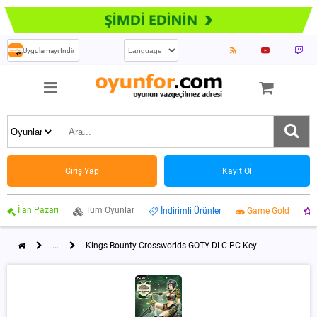
Uygulamayı İndir
Giriş Yap
Kayıt Ol
İlan Pazarı
Tüm Oyunlar
İndirimli Ürünler
Game Gold
...
Kings Bounty Crossworlds GOTY DLC PC Key