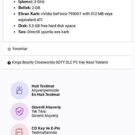
İşlemci:
3 GHz
Bellek:
2 GB
Ekran Kartı:
nVidia GeForce 7950GT with 512 MB veya
equivalent ATI
Disk:
5.5 GB free hard disk space
Ses:
DirectX uyumlu ses kartı
Yorumlar
Kings Bounty Crossworlds GOTY DLC PC Key Nasıl Yüklenir
Hızlı Teslimat
Alışverişlerinizde
En Hızlı Teslimat
Güvenli Alışveriş
Tek Tıkla
Güvenli Alışveriş
CD Key Ve E-Pin
Teslimatlarında