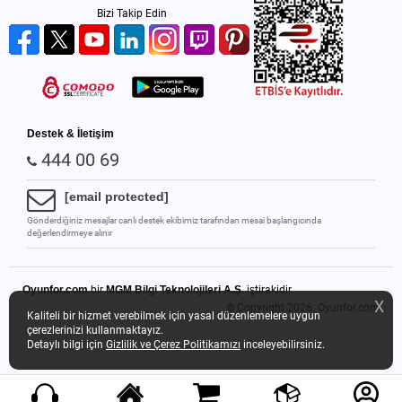
Bizi Takip Edin
Destek & İletişim
444 00 69
[email protected]
Gönderdiğiniz mesajlar canlı destek ekibimiz tarafından mesai başlangıcında
değerlendirmeye alınır
Oyunfor.com
bir
MGM Bilgi Teknolojileri A.Ş.
iştirakidir.
X
© Copyright 2026.
Oyunfor.com
Kaliteli bir hizmet verebilmek için yasal düzenlemelere uygun
çerezlerinizi kullanmaktayız.
Detaylı bilgi için
Gizlilik ve Çerez Politikamızı
inceleyebilirsiniz.