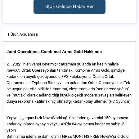
Stok Gelince Haber Ver
Ürün Açıklaması
Joint Operations: Combined Arms Gold Hakkında
21. yüzyılın en vahşi çevrimiçi çatışması şu anda en kesin haliyle
mevcut: Ortak Operasyonları tanıtmak: Kombine Arms Gold, şimdiye
kadarki en büyük çok oyunculu FPS koleksiyonu. Ödüllü Ortak
Operasyonlar: Typhoon Rising ve en çok satan Ortak Operasyonlar: Tek
bir uygun pakette birlikte tırmanma, eleştirmenlerin "son derece yoğun"
ve "mutlak" olarak adlandırdığı büyük ölçekli modern savaşları belirleyen
dünya rekoruna katılmak hiç olmadığı kadar kolay üfleme." (PC Oyuncu)
Yepyeni, çarpıcı hızlı NovaWorld ağı üzerinden çevrimiçi 150 oyuncuya
kadar oyunlarda oynayın veya LAN'da 64 oyuncuya kadar ev sahipliği
yapın
Satın alma işlemine dahil olan THREE MONTHS FREE NovaWorld Gold