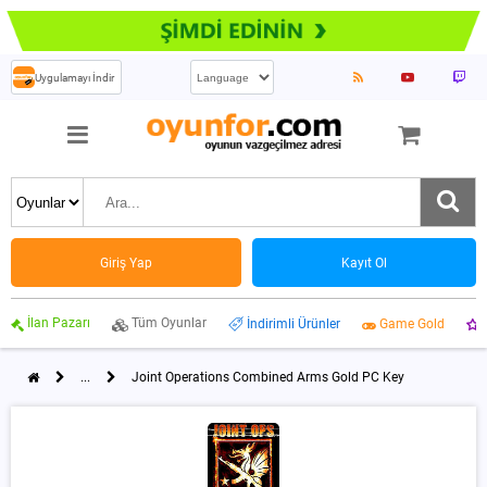
Uygulamayı İndir
Giriş Yap
Kayıt Ol
İlan Pazarı
Tüm Oyunlar
İndirimli Ürünler
Game Gold
...
Joint Operations Combined Arms Gold PC Key