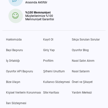
Arasında Aktifdir
%100 Memnuniyet
Müşterilerimize %100
Memnuniyet Garantisi
Hakkımızda
Kayıt Ol
Sıkça Sorulan Sorular
Bayi Başvuru
Giriş Yap
Oyunfor Blog
İş Ortaklığı
Profilim
Nasıl Satın Alırım
Oyunfor API Başvuru
Şifremi Unuttum
Nasıl Satarım
Bize Ulaşın
Kullanıcı Sözleşmesi
Öneri ve Şikayet
Kişisel Verilerin Korunması
Site Haritası
Yardım Merkezi
İlan Sözleşmesi