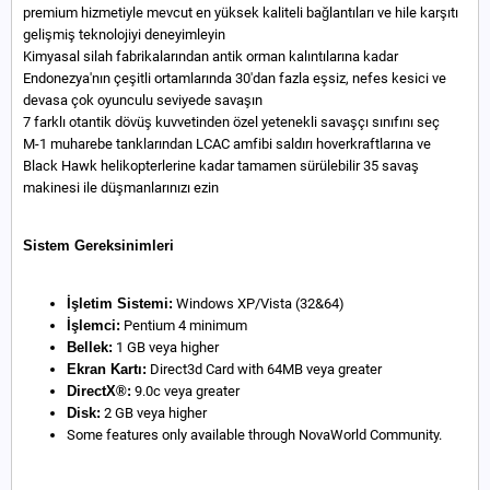
premium hizmetiyle mevcut en yüksek kaliteli bağlantıları ve hile karşıtı
gelişmiş teknolojiyi deneyimleyin
Kimyasal silah fabrikalarından antik orman kalıntılarına kadar
Endonezya'nın çeşitli ortamlarında 30'dan fazla eşsiz, nefes kesici ve
devasa çok oyunculu seviyede savaşın
7 farklı otantik dövüş kuvvetinden özel yetenekli savaşçı sınıfını seç
M-1 muharebe tanklarından LCAC amfibi saldırı hoverkraftlarına ve
Black Hawk helikopterlerine kadar tamamen sürülebilir 35 savaş
makinesi ile düşmanlarınızı ezin
Sistem Gereksinimleri
İşletim Sistemi:
Windows XP/Vista (32&64)
İşlemci:
Pentium 4 minimum
Bellek:
1 GB veya higher
Ekran Kartı:
Direct3d Card with 64MB veya greater
DirectX®:
9.0c veya greater
Disk:
2 GB veya higher
Some features only available through NovaWorld Community.