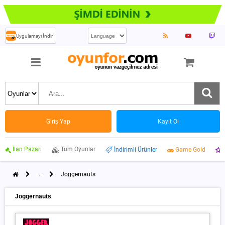
Uygulamayı İndir
Giriş Yap
Kayıt Ol
İlan Pazarı
Tüm Oyunlar
İndirimli Ürünler
Game Gold
...
Joggernauts
Joggernauts