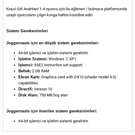
Koşu! Git! Anahtarı! 1-4 oyuncu için bu eğitmen / bulmaca platformunda
uzaylı sporcuların çılgın konga hattını koordine edin.
Sistem Gereksinimleri
Joggernauts için en düşük sistem gereksinimleri:
64-bit işlemci ve işletim sistemi gerektirir.
İşletim Sistemi:
Windows 7, SP1
İşlemci:
SSE2 instruction set support
Bellek:
2 GB RAM
Ekran Kartı:
Graphics card with DX10 (shader model 4.0)
capabilities
DirectX:
Version 10
Disk Alanı:
750 MB boş alan
Joggernauts için önerilen sistem gereksinimleri:
64-bit işlemci ve işletim sistemi gerektirir.