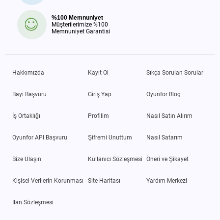
%100 Memnuniyet
Müşterilerimize %100
Memnuniyet Garantisi
Hakkımızda
Kayıt Ol
Sıkça Sorulan Sorular
Bayi Başvuru
Giriş Yap
Oyunfor Blog
İş Ortaklığı
Profilim
Nasıl Satın Alırım
Oyunfor API Başvuru
Şifremi Unuttum
Nasıl Satarım
Bize Ulaşın
Kullanıcı Sözleşmesi
Öneri ve Şikayet
Kişisel Verilerin Korunması
Site Haritası
Yardım Merkezi
İlan Sözleşmesi