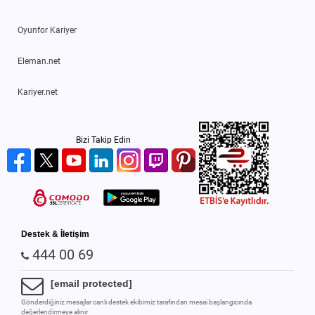
Oyunfor Kariyer
Eleman.net
Kariyer.net
Bizi Takip Edin
Destek & İletişim
444 00 69
[email protected]
Gönderdiğiniz mesajlar canlı destek ekibimiz tarafından mesai başlangıcında
değerlendirmeye alınır