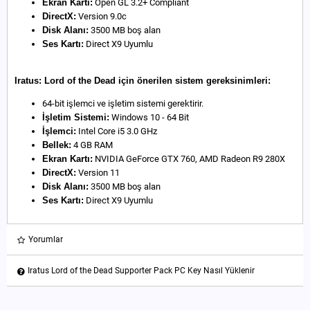
Ekran Kartı:
Open GL 3.2+ Compliant
DirectX:
Version 9.0c
Disk Alanı:
3500 MB boş alan
Ses Kartı:
Direct X9 Uyumlu
Iratus: Lord of the Dead için önerilen sistem gereksinimleri:
64-bit işlemci ve işletim sistemi gerektirir.
İşletim Sistemi:
Windows 10 - 64 Bit
İşlemci:
Intel Core i5 3.0 GHz
Bellek:
4 GB RAM
Ekran Kartı:
NVIDIA GeForce GTX 760, AMD Radeon R9 280X
DirectX:
Version 11
Disk Alanı:
3500 MB boş alan
Ses Kartı:
Direct X9 Uyumlu
Yorumlar
Iratus Lord of the Dead Supporter Pack PC Key Nasıl Yüklenir