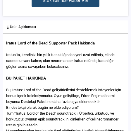
Stok Gelince Haber Ver
Ürün Açıklaması
Iratus Lord of the Dead Supporter Pack Hakkında
Iratus’ta, kendinizi bin yıllık tutsaklığından yeni azat edilmiş, elinde
sadece unvanı kalmış olan necromancer Iratus rolünde, karanlığın
güçleri adına savaşırken bulacaksınız.
BU PAKET HAKKINDA
Bu, Iratus: Lord of the Dead geliştiricilerini desteklemek isteyenler için
bonus içerik koleksiyonudur. Oyun geliştikçe, Erken Erişim dönemi
boyunca Destekçi Paketine daha fazla eşya eklenecektir.
Bir destekçi olarak bugün ne elde ediyorum?
Tüm “Iratus: Lord of the Dead” soundtrack’i. Ürpertici, ürkütücü ve
korkutucu: Oyunun epik soundtrack’ini dinlerken öfkeli necromancer
Iratus gibi hissedin!
Minyonlarınızdan bazıları için özel görünümler. Hortlak hizmetkârlarınızın