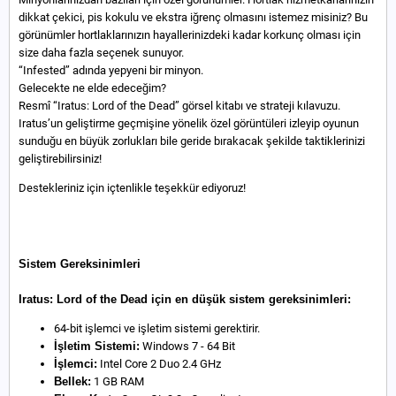
dikkat çekici, pis kokulu ve ekstra iğrenç olmasını istemez misiniz? Bu
görünümler hortlaklarınızın hayallerinizdeki kadar korkunç olması için
size daha fazla seçenek sunuyor.
“Infested” adında yepyeni bir minyon.
Gelecekte ne elde edeceğim?
Resmî “Iratus: Lord of the Dead” görsel kitabı ve strateji kılavuzu.
Iratus’un geliştirme geçmişine yönelik özel görüntüleri izleyip oyunun
sunduğu en büyük zorlukları bile geride bırakacak şekilde taktiklerinizi
geliştirebilirsiniz!
Destekleriniz için içtenlikle teşekkür ediyoruz!
Sistem Gereksinimleri
Iratus: Lord of the Dead için en düşük sistem gereksinimleri:
64-bit işlemci ve işletim sistemi gerektirir.
İşletim Sistemi:
Windows 7 - 64 Bit
İşlemci:
Intel Core 2 Duo 2.4 GHz
Bellek:
1 GB RAM