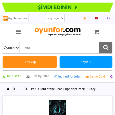
Uygulamayı İndir
Giriş Yap
Kayıt Ol
İlan Pazarı
Tüm Oyunlar
İndirimli Ürünler
Game Gold
...
Iratus Lord of the Dead Supporter Pack PC Key