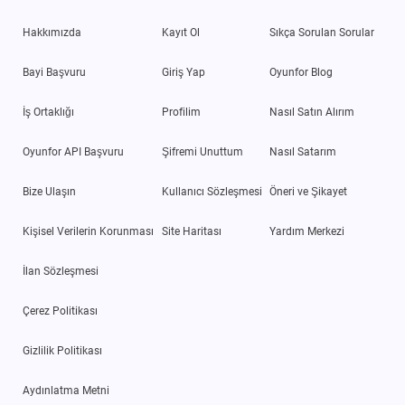
Hakkımızda
Kayıt Ol
Sıkça Sorulan Sorular
Bayi Başvuru
Giriş Yap
Oyunfor Blog
İş Ortaklığı
Profilim
Nasıl Satın Alırım
Oyunfor API Başvuru
Şifremi Unuttum
Nasıl Satarım
Bize Ulaşın
Kullanıcı Sözleşmesi
Öneri ve Şikayet
Kişisel Verilerin Korunması
Site Haritası
Yardım Merkezi
İlan Sözleşmesi
Çerez Politikası
Gizlilik Politikası
Aydınlatma Metni