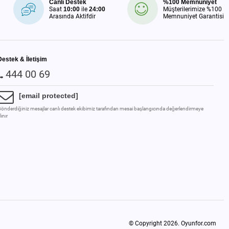
Canlı Destek
%100 Memnuniyet
Saat
10:00
ile
24:00
Müşterilerimize %100
Arasında Aktifdir
Memnuniyet Garantisi
Destek & İletişim
444 00 69
[email protected]
önderdiğiniz mesajlar canlı destek ekibimiz tarafından mesai başlangıcında değerlendirmeye
lınır
© Copyright 2026.
Oyunfor.com