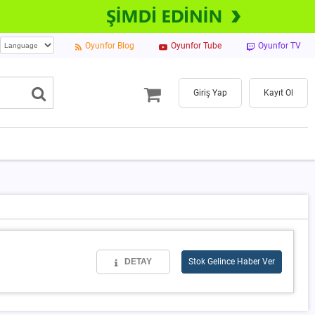
Oyunfor Blog
Oyunfor Tube
Oyunfor TV
Giriş Yap
Kayıt Ol
DETAY
Stok Gelince Haber Ver