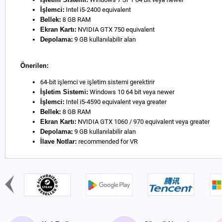
İşlemci:
Intel i5-2400 equivalent
Bellek:
8 GB RAM
Ekran Kartı:
NVIDIA GTX 750 equivalent
Depolama:
9 GB kullanılabilir alan
Önerilen:
64-bit işlemci ve işletim sistemi gerektirir
İşletim Sistemi:
Windows 10 64 bit veya newer
İşlemci:
Intel i5-4590 equivalent veya greater
Bellek:
8 GB RAM
Ekran Kartı:
NVIDIA GTX 1060 / 970 equivalent veya greater
Depolama:
9 GB kullanılabilir alan
İlave Notlar:
recommended for VR