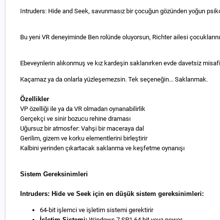
Intruders: Hide and Seek, savunmasız bir çocuğun gözünden yoğun psikoloj
Bu yeni VR deneyiminde Ben rolünde oluyorsun, Richter ailesi çocuklarının 
Ebeveynlerin alıkonmuş ve kız kardeşin saklanırken evde davetsiz misafirl
Kaçamaz ya da onlarla yüzleşemezsin. Tek seçeneğin... Saklanmak.
Özellikler
VP özelliği ile ya da VR olmadan oynanabilirlik
Gerçekçi ve sinir bozucu rehine draması
Uğursuz bir atmosfer: Vahşi bir maceraya dal
Gerilim, gizem ve korku elementlerini birleştirir
Kalbini yerinden çıkartacak saklanma ve keşfetme oynanışı
Sistem Gereksinimleri
Intruders: Hide ve Seek için en düşük sistem gereksinimleri:
64-bit işlemci ve işletim sistemi gerektirir
İşletim Sistemi:
Windows 7 SP1 64 bit veya newer