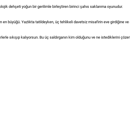
ik dehşeti yoğun bir gerilimle birleştiren birinci şahıs saklanma oyunudur.
en büyüğü. Yazlıkta tatildeyken, üç tehlikeli davetsiz misafirin eve girdiğine ve 
erle sıkışıp kalıyorsun. Bu üç saldırganın kim olduğunu ve ne istediklerini çözerk