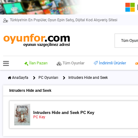
Türkiye'nin En Popüler, Oyun Epin Satış, Dijital Kod Alışveriş Sitesi
İlan Pazarı
Tüm Oyunlar
İndirimli Ürünler
AnaSayfa
PC Oyunları
Intruders Hide and Seek
Intruders Hide and Seek
Intruders Hide and Seek PC Key
PC Key