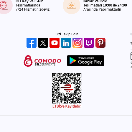
CD Key Ve E-Pin
İlanlar Ve Gold
Teslimatlarında
Teslimatları
10:00
ile
24:00
7/24 Hizmetinizdeyiz.
Arasında Yapılmaktadır
Bizi Takip Edin
G
a