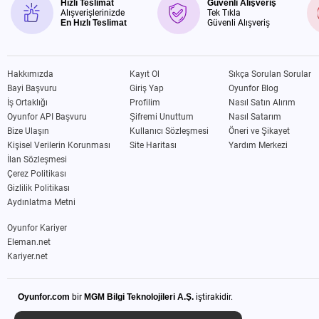
Hızlı Teslimat
Güvenli Alışveriş
Alışverişlerinizde
Tek Tıkla
En Hızlı Teslimat
Güvenli Alışveriş
Hakkımızda
Kayıt Ol
Sıkça Sorulan Sorular
Bayi Başvuru
Giriş Yap
Oyunfor Blog
İş Ortaklığı
Profilim
Nasıl Satın Alırım
Oyunfor API Başvuru
Şifremi Unuttum
Nasıl Satarım
Bize Ulaşın
Kullanıcı Sözleşmesi
Öneri ve Şikayet
Kişisel Verilerin Korunması
Site Haritası
Yardım Merkezi
İlan Sözleşmesi
Çerez Politikası
Gizlilik Politikası
Aydınlatma Metni
Oyunfor Kariyer
Eleman.net
Kariyer.net
Oyunfor.com
bir
MGM Bilgi Teknolojileri A.Ş.
iştirakidir.