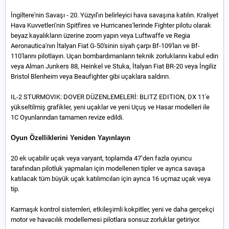
İngiltere'nin Savaşı - 20. Yüzyıl'ın belirleyici hava savaşına katılın. Kraliyet
Hava Kuvvetleri'nin Spitfires ve Hurricanes'lerinde Fighter pilotu olarak
beyaz kayalıkların üzerine zoom yapın veya Luftwaffe ve Regia
Aeronautica'nın İtalyan Fiat G-50'sinin siyah çarpı Bf-109'ları ve Bf-
110'larını pilotlayın. Uçan bombardımanların teknik zorluklarını kabul edin
veya Alman Junkers 88, Heinkel ve Stuka, İtalyan Fiat BR-20 veya İngiliz
Bristol Blenheim veya Beaufighter gibi uçaklara saldırın.
IL-2 STURMOVIK: DOVER DÜZENLEMELERİ: BLITZ EDITION, DX 11'e
yükseltilmiş grafikler, yeni uçaklar ve yeni Uçuş ve Hasar modelleri ile
1C Oyunlarından tamamen revize edildi.
Oyun Özelliklerini Yeniden Yayınlayın
20 ek uçabilir uçak veya varyant, toplamda 47’den fazla oyuncu
tarafından pilotluk yapmaları için modellenen tipler ve ayrıca savaşa
katılacak tüm büyük uçak katılımcıları için ayrıca 16 uçmaz uçak veya
tip.
Karmaşık kontrol sistemleri, etkileşimli kokpitler, yeni ve daha gerçekçi
motor ve havacılık modellemesi pilotlara sonsuz zorluklar getiriyor.