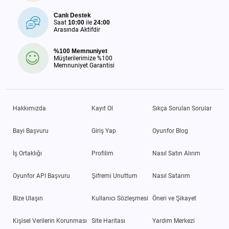
Canlı Destek
Saat
10:00
ile
24:00
Arasında Aktifdir
%100 Memnuniyet
Müşterilerimize %100
Memnuniyet Garantisi
Hakkımızda
Kayıt Ol
Sıkça Sorulan Sorular
Bayi Başvuru
Giriş Yap
Oyunfor Blog
İş Ortaklığı
Profilim
Nasıl Satın Alırım
Oyunfor API Başvuru
Şifremi Unuttum
Nasıl Satarım
Bize Ulaşın
Kullanıcı Sözleşmesi
Öneri ve Şikayet
Kişisel Verilerin Korunması
Site Haritası
Yardım Merkezi