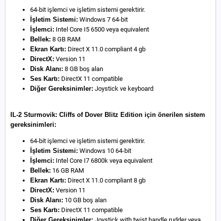
64-bit işlemci ve işletim sistemi gerektirir.
İşletim Sistemi:
Windows 7 64-bit
İşlemci:
Intel Core I5 6500 veya equivalent
Bellek:
8 GB RAM
Ekran Kartı:
Direct X 11.0 compliant 4 gb
DirectX:
Version 11
Disk Alanı:
8 GB boş alan
Ses Kartı:
DirectX 11 compatible
Diğer Gereksinimler:
Joystick ve keyboard
IL-2 Sturmovik: Cliffs of Dover Blitz Edition için önerilen sistem
gereksinimleri:
64-bit işlemci ve işletim sistemi gerektirir.
İşletim Sistemi:
Windows 10 64-bit
İşlemci:
Intel Core I7 6800k veya equivalent
Bellek:
16 GB RAM
Ekran Kartı:
Direct X 11.0 compliant 8 gb
DirectX:
Version 11
Disk Alanı:
10 GB boş alan
Ses Kartı:
DirectX 11 compatible
Diğer Gereksinimler:
Joystick with twist handle rudder veya