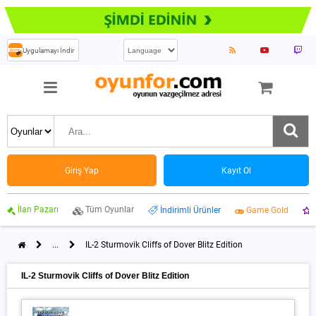
Uygulamayı İndir
Giriş Yap
Kayıt Ol
İlan Pazarı
Tüm Oyunlar
İndirimli Ürünler
Game Gold
...
IL-2 Sturmovik Cliffs of Dover Blitz Edition
IL-2 Sturmovik Cliffs of Dover Blitz Edition