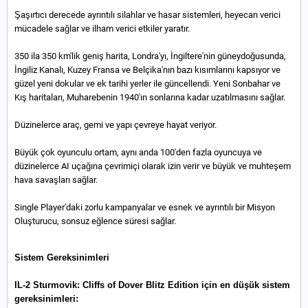
Şaşırtıcı derecede ayrıntılı silahlar ve hasar sistemleri, heyecan verici
mücadele sağlar ve ilham verici etkiler yaratır.
350 ila 350 km'lik geniş harita, Londra'yı, İngiltere'nin güneydoğusunda,
İngiliz Kanalı, Kuzey Fransa ve Belçika'nın bazı kısımlarını kapsıyor ve
güzel yeni dokular ve ek tarihi yerler ile güncellendi. Yeni Sonbahar ve
Kış haritaları, Muharebenin 1940'ın sonlarına kadar uzatılmasını sağlar.
Düzinelerce araç, gemi ve yapı çevreye hayat veriyor.
Büyük çok oyunculu ortam, aynı anda 100'den fazla oyuncuya ve
düzinelerce AI uçağına çevrimiçi olarak izin verir ve büyük ve muhteşem
hava savaşları sağlar.
Single Player'daki zorlu kampanyalar ve esnek ve ayrıntılı bir Misyon
Oluşturucu, sonsuz eğlence süresi sağlar.
Sistem Gereksinimleri
IL-2 Sturmovik: Cliffs of Dover Blitz Edition için en düşük sistem
gereksinimleri: