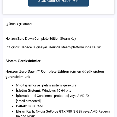
Stok Gelince Haber Ver
Ürün Açıklaması
Horizon Zero Dawn Complete Edition Steam Key
PC içindir. Sadece Bilgisayar üzerinde steam platformunda çalışır.
Sistem Gereksinimleri
Horizon Zero Dawn™ Complete Edition için en düşük sistem
gereksinimleri:
64-bit işlemci ve işletim sistemi gerektirir
İşletim Sistemi:
Windows 10 64-bits
İşlemci:
Intel Core
[email protected]
veya AMD FX
[email protected]
Bellek:
8 GB RAM
Ekran Kartı:
Nvidia GeForce GTX 780 (3 GB) veya AMD Radeon
R9 290 (4GB)