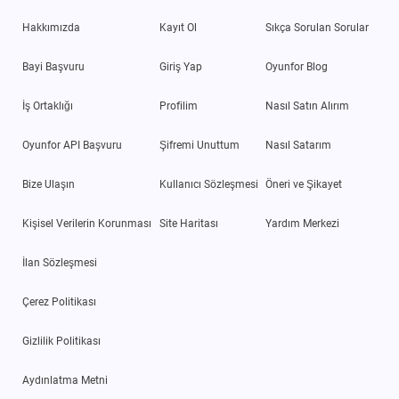
Hakkımızda
Kayıt Ol
Sıkça Sorulan Sorular
Bayi Başvuru
Giriş Yap
Oyunfor Blog
İş Ortaklığı
Profilim
Nasıl Satın Alırım
Oyunfor API Başvuru
Şifremi Unuttum
Nasıl Satarım
Bize Ulaşın
Kullanıcı Sözleşmesi
Öneri ve Şikayet
Kişisel Verilerin Korunması
Site Haritası
Yardım Merkezi
İlan Sözleşmesi
Çerez Politikası
Gizlilik Politikası
Aydınlatma Metni