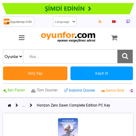
Uygulamayı İndir
Giriş Yap
Kayıt Ol
İlan Pazarı
Tüm Oyunlar
İndirimli Ürünler
Game Gold
...
Horizon Zero Dawn Complete Edition PC Key