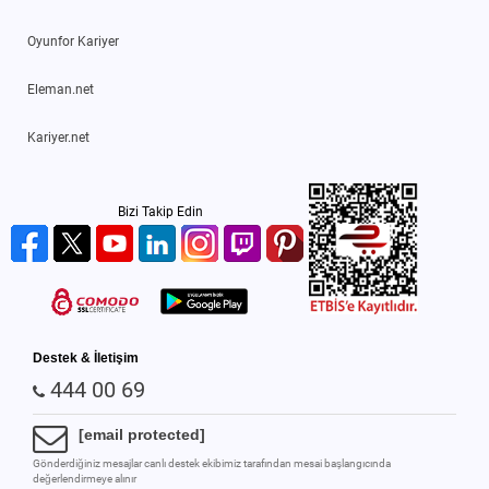
Oyunfor Kariyer
Eleman.net
Kariyer.net
Bizi Takip Edin
Destek & İletişim
444 00 69
[email protected]
Gönderdiğiniz mesajlar canlı destek ekibimiz tarafından mesai başlangıcında
değerlendirmeye alınır