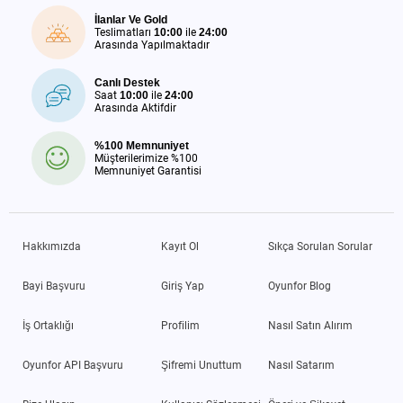
İlanlar Ve Gold
Teslimatları
10:00
ile
24:00
Arasında Yapılmaktadır
Canlı Destek
Saat
10:00
ile
24:00
Arasında Aktifdir
%100 Memnuniyet
Müşterilerimize %100
Memnuniyet Garantisi
Hakkımızda
Kayıt Ol
Sıkça Sorulan Sorular
Bayi Başvuru
Giriş Yap
Oyunfor Blog
İş Ortaklığı
Profilim
Nasıl Satın Alırım
Oyunfor API Başvuru
Şifremi Unuttum
Nasıl Satarım