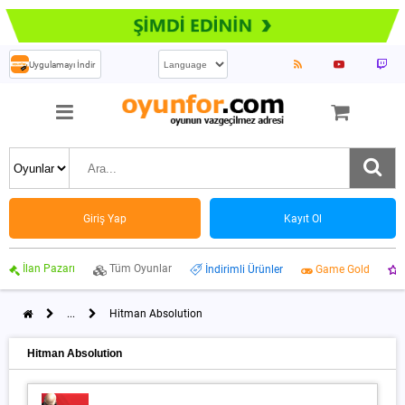
Uygulamayı İndir
Giriş Yap
Kayıt Ol
İlan Pazarı
Tüm Oyunlar
İndirimli Ürünler
Game Gold
...
Hitman Absolution
Hitman Absolution