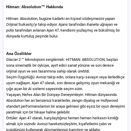
Hitman: Absolution™ Hakkında
Hitman: Absolution, bugüne kadarki en kişisel sözleşmesini yapan
Orijinal Suikastçı'yı takip ediyor. Ajans tarafından ihanete uğrayan ve
polis tarafından avlanan Ajan 47, kendisini yozlaşmış ve bükülmüş bir
dünyada kurtuluş peşinde bulur.
Ana Özellikler
Glacier 2 ™ teknolojisini sergilemek: HITMAN: ABSOLUTION, baştan
sona sinematik bir öyküye, ayırt edici sanat yönüne ve son derece
orijinal oyun ve ses tasarımına sahip olarak üretildi.
Seçim Özgürlüğü: Avınızı takip edin, onlara karşı savaşın veya ilerledikçe
uyum sağlayın. Ajan 47 olarak, son derece gelişmiş oyun mekaniği ve
çığır açan bir AI sistemi sayesinde seçim sizin.
Yaşayan, Nefes Alan Bir Dünyayı Deneyimleyin: Hitman dünyasında
Absolution her an benzersiz karakterler, zengin diyalog ve Hollywood
standart performanslarının bir araya gelmesi gibi eşsiz bir oyun deneyimi
yaratmak için bir hikaye haline gelebilir.
Örtüler: Ajan 47 olarak, karşılaştığınız hemen hemen herkesin kimliği
almak için sizindir. Avınızı hareketsizleştirin, kıyafetlerini çalın ve
içgüdünüzü kullanarak düşmanlarınızı karıştırın ve aldatın.