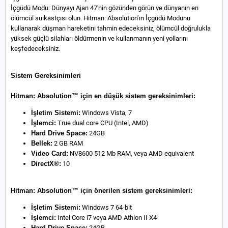
İçgüdü Modu: Dünyayı Ajan 47'nin gözünden görün ve dünyanın en
ölümcül suikastçısı olun. Hitman: Absolution’ın İçgüdü Modunu
kullanarak düşman hareketini tahmin edeceksiniz, ölümcül doğrulukla
yüksek güçlü silahları öldürmenin ve kullanmanın yeni yollarını
keşfedeceksiniz.
Sistem Gereksinimleri
Hitman: Absolution™ için en düşük sistem gereksinimleri:
İşletim Sistemi:
Windows Vista, 7
İşlemci:
True dual core CPU (Intel, AMD)
Hard Drive Space:
24GB
Bellek:
2 GB RAM
Video Card:
NV8600 512 Mb RAM, veya AMD equivalent
DirectX®:
10
Hitman: Absolution™ için önerilen sistem gereksinimleri:
İşletim Sistemi:
Windows 7 64-bit
İşlemci:
Intel Core i7 veya AMD Athlon II X4
Hard Drive Space:
24GB